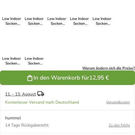
ASPHALT/WHITE
GRAY/WHITE
BEAN/WHITE
BLUE/BLAZING
BLACK/BLAZING
YELLOW
YELLOW
Low Indoor
Low Indoor
Low Indoor
Low Indoor
Low Indoor
Socken
Socken
Socken
Socken
Socken
Hmlpro
Hmlpro
Hmlpro
Hmlpro
Hmlpro
Erwachsene
Erwachsene
Erwachsene
Erwachsene
Erwachsene
in
in TRUE
in TRUE
in
in
BLACK/WHITE
RED/WHITE
BLUE/WHITE
MARINE/WHITE
WHITE/TRUE
BLUE
Low Indoor
Low Indoor
Socken
Socken
Hmlpro
Hmlpro
Warum ändern sich die Preise?
Erwachsene
Erwachsene
In den Warenkorb für
12,95 €
in
in
WHITE/TRUE
WHITE/BLACK
RED
11. - 13. August
Kostenloser Versand nach Deutschland
Versandkosten
hummel
14 Tage Rückgaberecht
Zu den FAQs