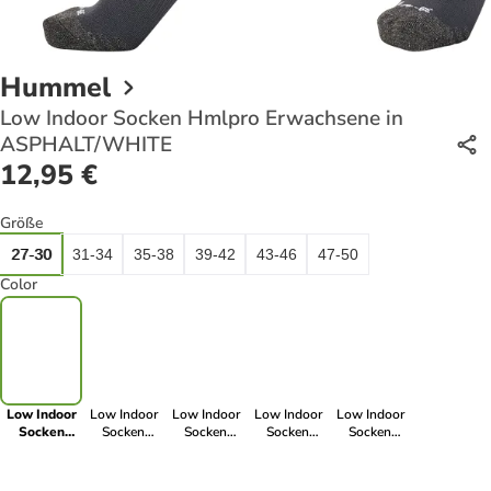
Hummel
Low Indoor Socken Hmlpro Erwachsene in
ASPHALT/WHITE
12,95 €
Größe
27-30
31-34
35-38
39-42
43-46
47-50
Color
Low Indoor
Low Indoor
Low Indoor
Low Indoor
Low Indoor
Socken
Socken
Socken
Socken
Socken
Hmlpro
Hmlpro
Hmlpro
Hmlpro
Hmlpro
Erwachsene
Erwachsene
Erwachsene
Erwachsene
Erwachsene
in
in STEEL
in JELLY
in TRUE
in