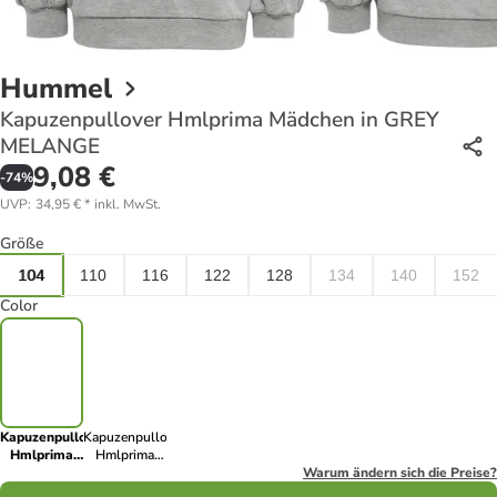
Hummel
Kapuzenpullover Hmlprima Mädchen in GREY
MELANGE
9,08 €
-
74
%
UVP
:
34,95 €
*
inkl. MwSt.
Größe
104
110
116
122
128
134
140
152
Color
Kapuzenpullover
Kapuzenpullover
Hmlprima
Hmlprima
Mädchen in
Mädchen in
Warum ändern sich die Preise?
GREY
BLACK