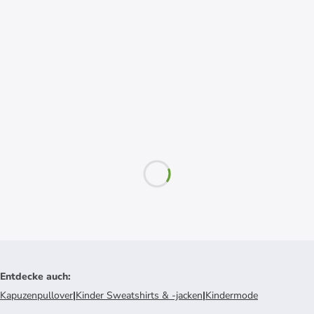
Entdecke auch
:
Kapuzenpullover
|
Kinder Sweatshirts & -jacken
|
Kindermode