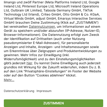
Kundenservice
Shop
Aktionen
Travel
limango.nl
limango.pl