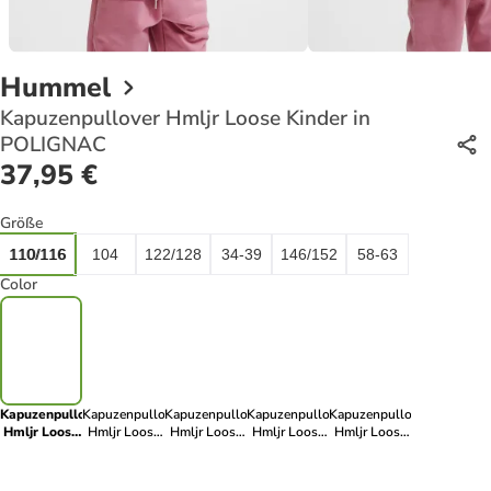
Hummel
Kapuzenpullover Hmljr Loose Kinder in
POLIGNAC
37,95 €
Größe
110/116
104
122/128
34-39
146/152
58-63
Color
Kapuzenpullover
Kapuzenpullover
Kapuzenpullover
Kapuzenpullover
Kapuzenpullover
Hmljr Loose
Hmljr Loose
Hmljr Loose
Hmljr Loose
Hmljr Loose
Kinder in
Kinder in
Kinder in
Kinder in
Kinder in SEA
POLIGNAC
DRESS
PALE LILAC
ROCK RIDGE
FOG
BLUES