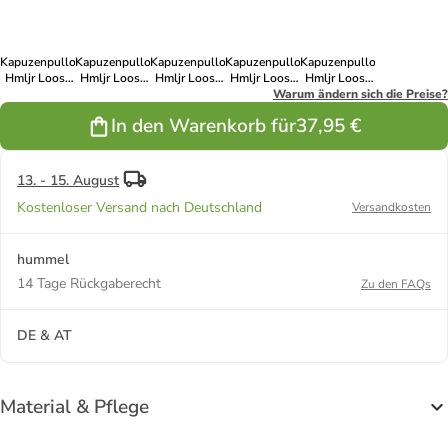
Kapuzenpullover
Kapuzenpullover
Kapuzenpullover
Kapuzenpullover
Kapuzenpullover
Hmljr Loose
Hmljr Loose
Hmljr Loose
Hmljr Loose
Hmljr Loose
Kinder in
Kinder in
Kinder in
Kinder in
Warum ändern sich die Preise?
Kinder in
FLINT STONE
GREY
BLACK
VINTAGE
FADED
In den Warenkorb für
37,95 €
MELANGE
KHAKI
DENIM
13. - 15. August
Kostenloser Versand nach Deutschland
Versandkosten
hummel
14 Tage Rückgaberecht
Zu den FAQs
DE & AT
Material & Pflege