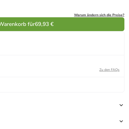
Warum ändern sich die Preise?
 Warenkorb für
69,93 €
Zu den FAQs