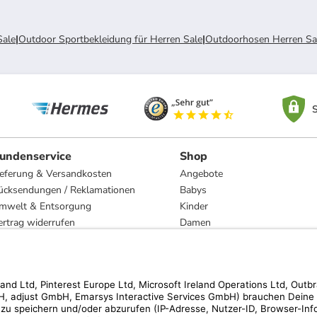
Sale
|
Outdoor Sportbekleidung für Herren Sale
|
Outdoorhosen Herren Sa
S
undenservice
Shop
ieferung & Versandkosten
Angebote
ücksendungen / Reklamationen
Babys
mwelt & Entsorgung
Kinder
ertrag widerrufen
Damen
esetzliche Gewährleistung und Reparatur
Herren
Wohnen
Trachten
Marken