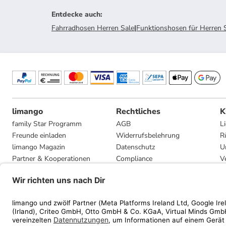
Entdecke auch
:
Fahrradhosen Herren Sale
|
Funktionshosen für Herren 
limango
Rechtliches
K
family Star Programm
AGB
L
Freunde einladen
Widerrufsbelehrung
R
limango Magazin
Datenschutz
U
Partner & Kooperationen
Compliance
V
Jobs
Impressum
G
Presse
Privatsphäre-Einstellungen
Mediadaten
Geschenkgutscheinbedingungen