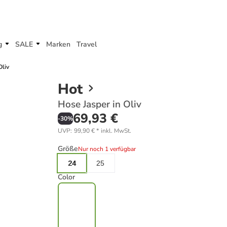
g
SALE
Marken
Travel
Oliv
Hot
Hose Jasper in Oliv
69,93 €
-
30
%
UVP
:
99,90 €
*
inkl. MwSt.
Größe
Nur noch 1 verfügbar
24
25
Color