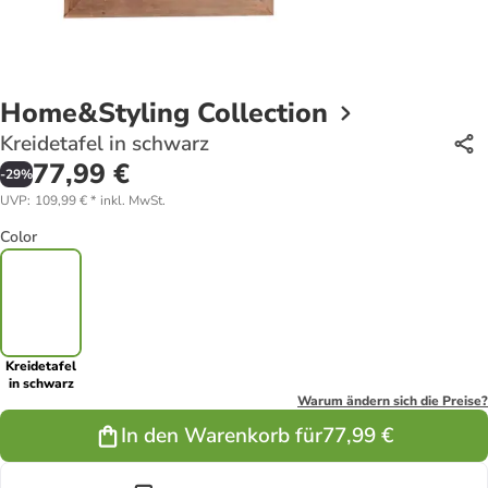
Home&Styling Collection
Kreidetafel in schwarz
77,99 €
-
29
%
UVP
:
109,99 €
*
inkl. MwSt.
Color
Kreidetafel
in schwarz
Warum ändern sich die Preise?
In den Warenkorb für
77,99 €