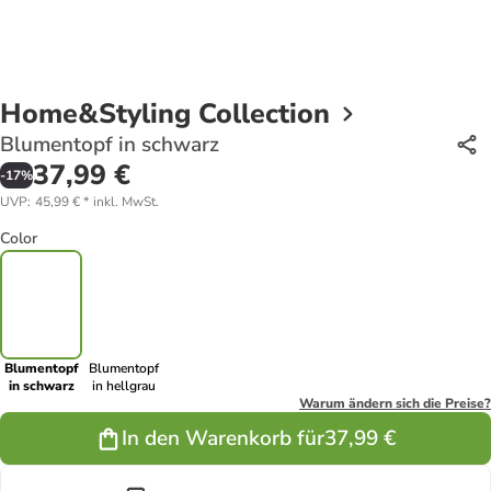
Home&Styling Collection
Blumentopf in schwarz
37,99 €
-
17
%
UVP
:
45,99 €
*
inkl. MwSt.
Color
Blumentopf
Blumentopf
in schwarz
in hellgrau
Warum ändern sich die Preise?
In den Warenkorb für
37,99 €