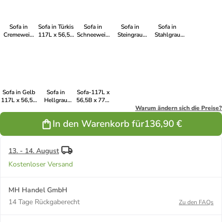
Sofa in
Sofa in Türkis
Sofa in
Sofa in
Sofa in
Cremeweiß
117L x 56,5B
Schneeweiß
Steingrau
Stahlgrau
117L x 56,5B
x 77H cm
117L x 56,5B
117L x 56,5B
117L x 56,5B
x 77H cm
x 77H cm
x 77H cm
x 77H cm
Sofa in Gelb
Sofa in
Sofa-117L x
117L x 56,5B
Hellgrau
56,5B x 77H
x 77H cm
117L x 56,5B
cm-Blau
Warum ändern sich die Preise?
x 77H cm
In den Warenkorb für
136,90 €
13. - 14. August
Kostenloser Versand
MH Handel GmbH
14 Tage Rückgaberecht
Zu den FAQs