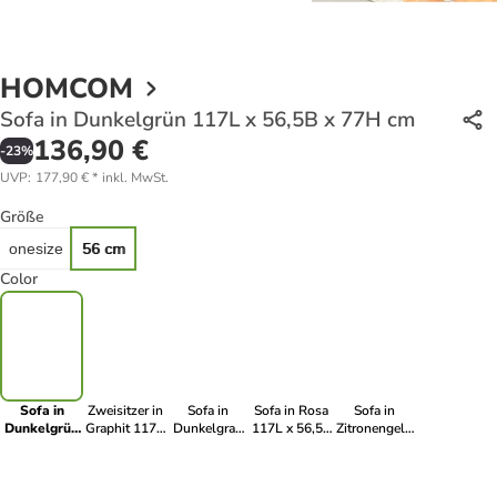
HOMCOM
Sofa in Dunkelgrün 117L x 56,5B x 77H cm
136,90 €
-
23
%
UVP
:
177,90 €
*
inkl. MwSt.
Größe
onesize
56 cm
Color
Sofa in
Zweisitzer in
Sofa in
Sofa in Rosa
Sofa in
Dunkelgrün
Graphit 117L
Dunkelgrau
117L x 56,5B
Zitronengelb
117L x 56,5B
x 56,5B x
117L x 56,5B
x 77H cm
117L x 56,5B
x 77H cm
77H cm
x 77H cm
x 77H cm