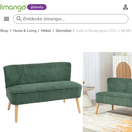
family
Shop
Home & Living
Möbel
Sitzmöbel
Sofa in Dunkelgrün 117L x 56,5B