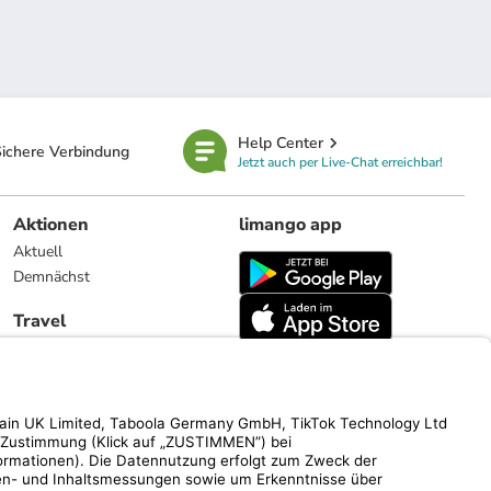
Help Center
ichere Verbindung
Jetzt auch per Live-Chat erreichbar!
Aktionen
limango app
Aktuell
Demnächst
Travel
Reiseangebote