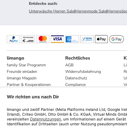
Entdecke auch
:
Unterwäsche Herren Sale
|
Herrenmode Sale
|
Herrenslip
limango
Rechtliches
K
family Star Programm
AGB
L
Freunde einladen
Widerrufsbelehrung
R
limango Magazin
Datenschutz
U
Partner & Kooperationen
Compliance
V
Jobs
Impressum
G
Presse
Privatsphäre-Einstellungen
Mediadaten
Geschenkgutscheinbedingungen