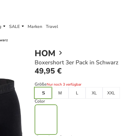
g
SALE
Marken
Travel
hwarz
HOM
Boxershort 3er Pack in Schwarz
49,95 €
Größe
Nur noch 3 verfügbar
S
M
L
XL
XXL
Color