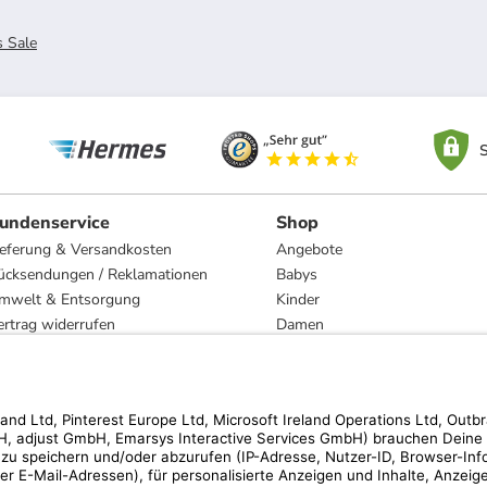
s Sale
S
undenservice
Shop
ieferung & Versandkosten
Angebote
ücksendungen / Reklamationen
Babys
mwelt & Entsorgung
Kinder
ertrag widerrufen
Damen
esetzliche Gewährleistung und Reparatur
Herren
Wohnen
Trachten
Marken