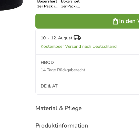
Boxershort
Boxershort
3er Pack in
3er Pack in
Schwarz
Schwarz/Blau/Grau
In den
10. - 12. August
Kostenloser Versand nach Deutschland
HBOD
14 Tage Rückgaberecht
DE & AT
Material & Pflege
Produktinformation