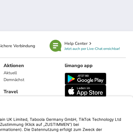
Help Center
ichere Verbindung
Jetzt auch per Live-Chat erreichbar!
Aktionen
limango app
Aktuell
Demnächst
Travel
Reiseangebote