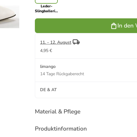
Leder-
Slingballerinas
"Mona" in
Creme
In den
11. - 12. August
4,95 €
limango
14 Tage Rückgaberecht
DE & AT
Material & Pflege
Produktinformation