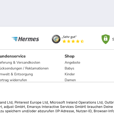
S
undenservice
Shop
ieferung & Versandkosten
Angebote
ücksendungen / Reklamationen
Babys
mwelt & Entsorgung
Kinder
ertrag widerrufen
Damen
esetzliche Gewährleistung und Reparatur
Herren
Wohnen
Trachten
Marken