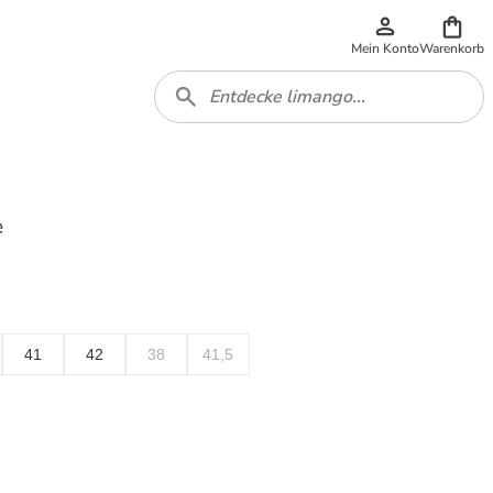
Mein Konto
Warenkorb
e
41
42
38
41,5