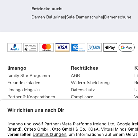
Entdecke auch
:
Damen Ballerinas
|
Sale Damenschuhe
|
Damenschuhe
limango
Rechtliches
K
family Star Programm
AGB
L
Freunde einladen
Widerrufsbelehrung
R
limango Magazin
Datenschutz
U
Partner & Kooperationen
Compliance
V
Jobs
Impressum
G
Presse
Privatsphäre-Einstellungen
Mediadaten
Geschenkgutscheinbedingungen