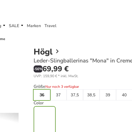
g
SALE
Marken
Travel
reme
Högl
Leder-Slingballerinas "Mona" in Crem
69,99 €
-
56
%
UVP
:
159,90 €
*
inkl. MwSt.
Größe
Nur noch 3 verfügbar
36
37
37,5
38,5
39
40
Color