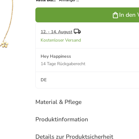
Kette Blume
Anhänger mit
Anhänger
Zirkonia
mit Zirkonia
Edelstahl in
In den
Edelstahl in
Silber - (L)
Gold - (L)
41-46 cm
41-46 cm
12. - 14. August
Kostenloser Versand
Hey Happiness
14 Tage Rückgaberecht
DE
Material & Pflege
Produktinformation
Details zur Produktsicherheit