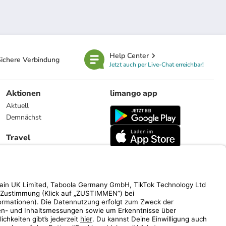
Help Center
ichere Verbindung
Jetzt auch per Live-Chat erreichbar!
Aktionen
limango app
Aktuell
Demnächst
Travel
Reiseangebote
limango.nl
limango.pl