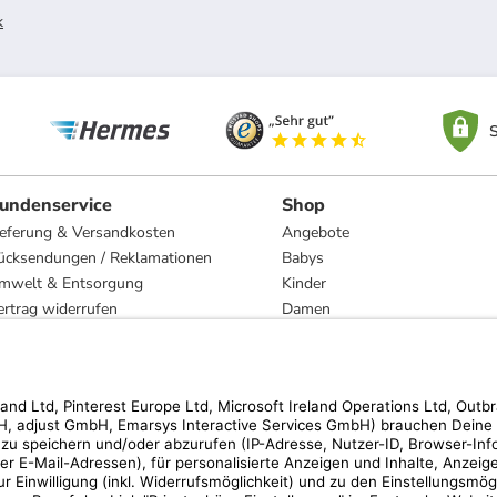
k
S
undenservice
Shop
ieferung & Versandkosten
Angebote
ücksendungen / Reklamationen
Babys
mwelt & Entsorgung
Kinder
ertrag widerrufen
Damen
esetzliche Gewährleistung und Reparatur
Herren
Wohnen
Trachten
Marken