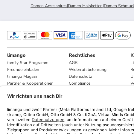
Damen Accessoires
|
Damen Halsketten
|
Damen Schmuc
limango
Rechtliches
K
family Star Programm
AGB
L
Freunde einladen
Widerrufsbelehrung
R
limango Magazin
Datenschutz
U
Partner & Kooperationen
Compliance
V
Jobs
Impressum
G
Presse
Privatsphäre-Einstellungen
Mediadaten
Geschenkgutscheinbedingungen