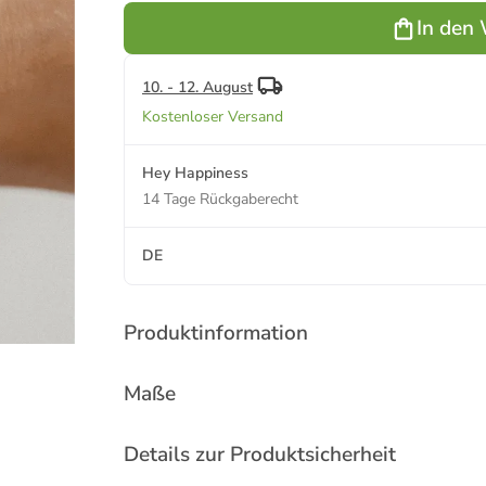
in Silber - (L)
Sterlingsilber
In den
15,5-19 cm
in Gold - (L)
15,5-19 cm
10. - 12. August
Kostenloser Versand
Hey Happiness
14 Tage Rückgaberecht
DE
Produktinformation
Maße
Details zur Produktsicherheit