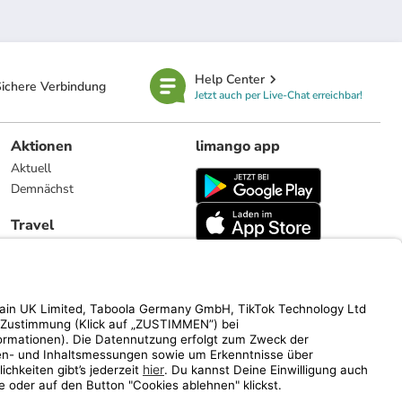
Help Center
ichere Verbindung
Jetzt auch per Live-Chat erreichbar!
Aktionen
limango app
Aktuell
Demnächst
Travel
Reiseangebote
limango.nl
limango.pl