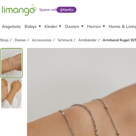
Sparen mit
family
Angebote
Babys
Kinder
Damen
Herren
Home & Livin
Shop
Damen
Accessoires
Schmuck
Armbänder
Armband Kugel 925 S