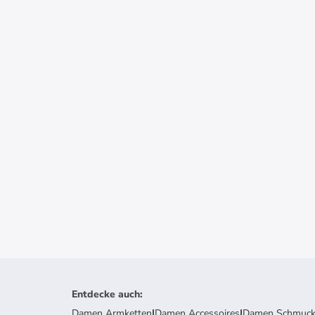
Entdecke auch
:
Damen Armketten
|
Damen Accessoires
|
Damen Schmuc