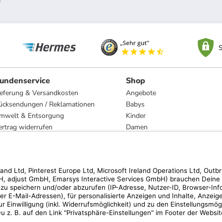
S
undenservice
Shop
ieferung & Versandkosten
Angebote
ücksendungen / Reklamationen
Babys
mwelt & Entsorgung
Kinder
ertrag widerrufen
Damen
esetzliche Gewährleistung und Reparatur
Herren
Wohnen
Trachten
Marken