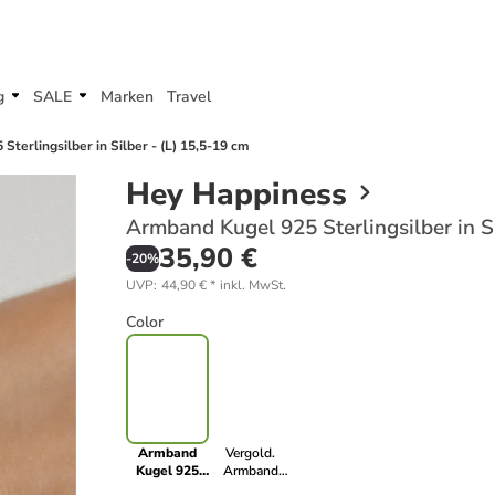
g
SALE
Marken
Travel
terlingsilber in Silber - (L) 15,5-19 cm
Hey Happiness
Armband Kugel 925 Sterlingsilber in Si
35,90 €
-
20
%
UVP
:
44,90 €
*
inkl. MwSt.
Color
Armband
Vergold.
Kugel 925
Armband
Sterlingsilber
Kugel 925