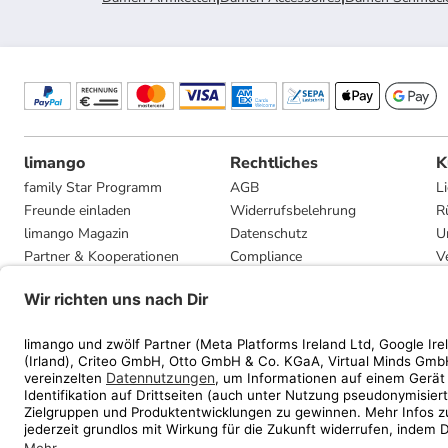
limango
Rechtliches
K
family Star Programm
AGB
L
Freunde einladen
Widerrufsbelehrung
R
limango Magazin
Datenschutz
U
Partner & Kooperationen
Compliance
V
Jobs
Impressum
G
Presse
Privatsphäre-Einstellungen
Mediadaten
Geschenkgutscheinbedingungen