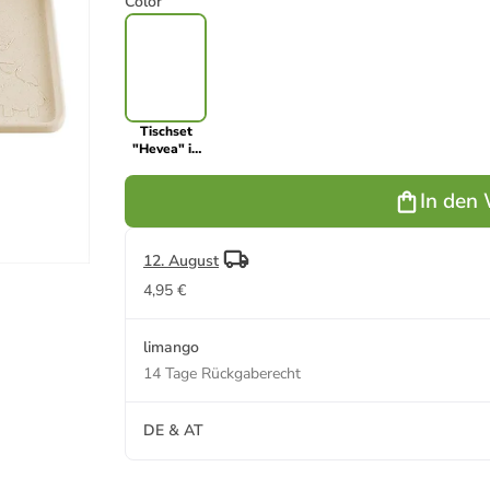
Color
Tischset
"Hevea" in
Beige - (B)35
x (H)22 x
In den
(T)1,5 cm
12. August
4,95 €
limango
14 Tage Rückgaberecht
DE & AT