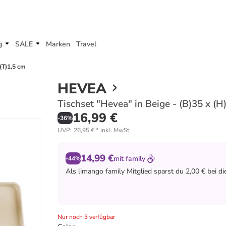
g
SALE
Marken
Travel
 (T)1,5 cm
HEVEA
Tischset "Hevea" in Beige - (B)35 x (H
16,99 €
-
36
%
UVP
:
26,95 €
*
inkl. MwSt.
14,99 €
mit
family
-44%
Als
limango family
Mitglied sparst du 2,00 € bei d
Nur noch 3 verfügbar