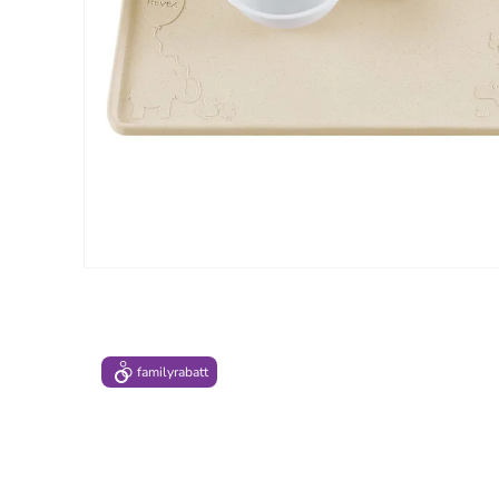
family
rabatt