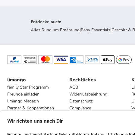
Entdecke auch
:
Alles Rund um Ernährung
|
Baby Essentials
|
Geschirr & B
limango
Rechtliches
K
family Star Programm
AGB
L
Freunde einladen
Widerrufsbelehrung
R
limango Magazin
Datenschutz
U
Partner & Kooperationen
Compliance
V
Jobs
Impressum
G
Presse
Privatsphäre-Einstellungen
Mediadaten
Geschenkgutscheinbedingungen