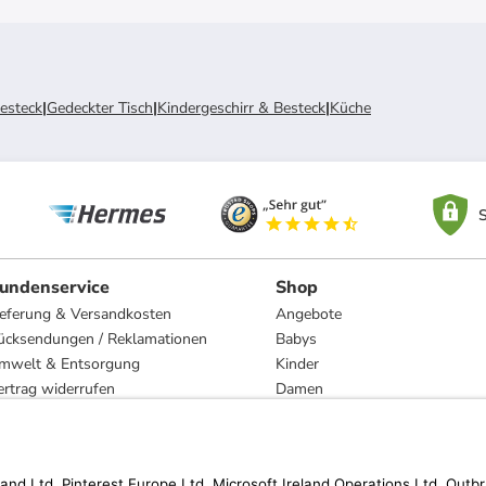
esteck
|
Gedeckter Tisch
|
Kindergeschirr & Besteck
|
Küche
S
undenservice
Shop
ieferung & Versandkosten
Angebote
ücksendungen / Reklamationen
Babys
mwelt & Entsorgung
Kinder
ertrag widerrufen
Damen
esetzliche Gewährleistung und Reparatur
Herren
Wohnen
Trachten