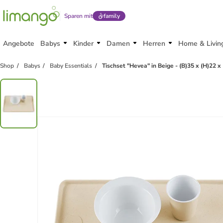
Sparen mit
family
Angebote
Babys
Kinder
Damen
Herren
Home & Livin
family
rabatt
Shop
Babys
Baby Essentials
Tischset "Hevea" in Beige - (B)35 x (H)22 x