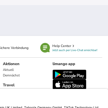
Help Center
ichere Verbindung
Jetzt auch per Live-Chat erreichbar!
Aktionen
limango app
Aktuell
Demnächst
Travel
Reiseangebote