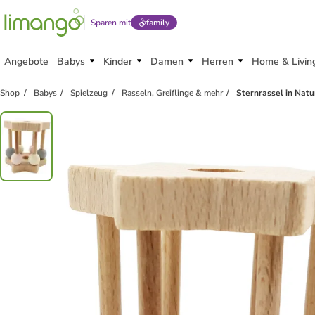
Sparen mit
family
Angebote
Babys
Kinder
Damen
Herren
Home & Livin
Shop
Babys
Spielzeug
Rasseln, Greiflinge & mehr
Sternrassel in Nat