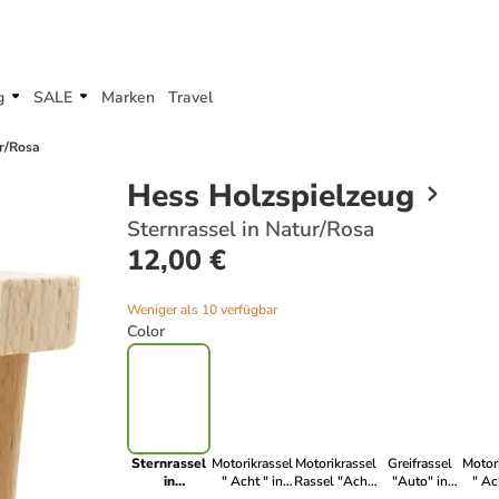
g
SALE
Marken
Travel
ur/Rosa
Hess Holzspielzeug
Sternrassel in Natur/Rosa
12,00 €
Weniger als 10 verfügbar
Color
Sternrassel
Motorikrassel
Motorikrassel
Greifrassel
Motor
in
" Acht " in
Rassel "Acht"
"Auto" in
" Ac