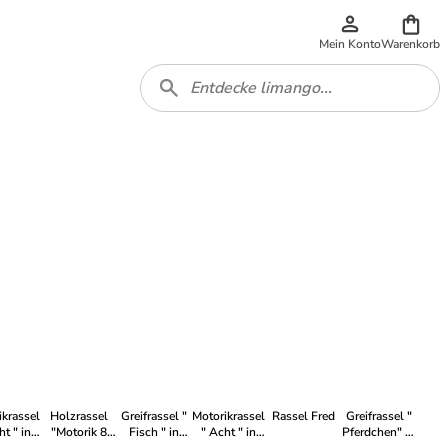
Mein Konto
Warenkorb
ikrassel
Holzrassel
Greifrassel "
Motorikrassel
Rassel Fred
Greifrassel "
ht " in
"Motorik 8
Fisch " in
" Acht " in
Pferdchen" in