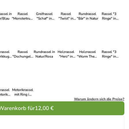
assel in
Rassel
Greifrassel
Rassel
Rundrassel
Rassel "3
r/Blau
"Monstertruck"
"Schaf" in
"Twist" in
"Bär" in Natur
Ringe" in
in Bunt
Natur/Rosa
Blau - Natur
Bunt
rassel
Rassel
Rundrassel in
Holzrassel
Holzrassel
Rassel "3
rikkugel"
"Dschungel "
Natur/Rosa
"Herz" in
"Wurm Theo"
Ringe" in
 Bunt
in Bunt
Bunt
in Bunt
Natur/Rosa
rassel
Motorikrassel
torik
mit Ring in
 in Bunt
"natur/apfelgrün"
Warum ändern sich die Preise?
 Warenkorb für
12,00 €