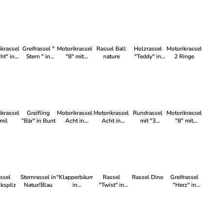
unt
Trend" in
Bunt
Bunt
Bunt
Bunt
ikrassel
Greifrassel "
Motorikrassel
Rassel Ball
Holzrassel
Motorikrassel
Stern " in
"8" mit
nature
"Teddy" in
2 Ringe
unt
Bunt
Kugeln in
Bunt
"Bunt"
ikrassel
Greifling
Motorikrassel
Motorikrassel
Rundrassel
Motorikrassel
mil
"Bär" in Bunt
Acht in
Acht in
mit "3
"8" mit
"nature pur"
"nature gelb"
Ringen" in
Kugeln in
nature/gelb
"nature pur"
ssel
Sternrassel in
"Klapperbäumchen"
Rassel
Rassel Dino
Greifrassel
kspilz
Natur/Blau
in
"Twist" in
"Herz" in
nature/apfelgrün
Rosa - Natur
Natur/Rosa