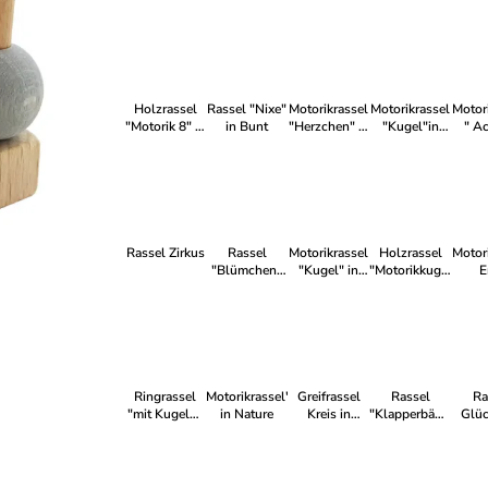
Natur/Rosa
Bunt
in bunt
Natur/Blau
B
Holzrassel
Rassel "Nixe"
Motorikrassel
Motorikrassel
Motor
"Motorik 8" in
in Bunt
"Herzchen" in
"Kugel"in
" Acht" in
Bunt
"nature"
nature gelb
B
Rassel Zirkus
Rassel
Motorikrassel
Holzrassel
Motor
"Blümchen"
"Kugel" in
"Motorikkugel
E
in Bunt
nature
Trend" in
Bunt
Ringrassel
Motorikrassel"Kugeln"
Greifrassel
Rassel
Ra
"mit Kugeln"
in Nature
Kreis in
"Klapperbäumchen"
Glüc
in nature /
"nature pur"
in Bunt
gelb