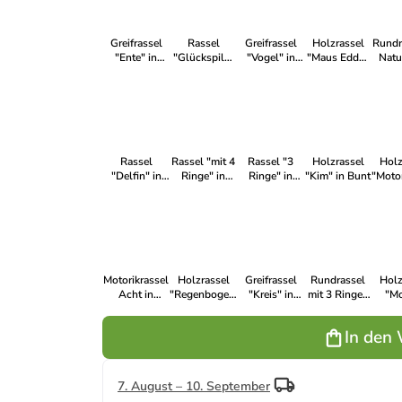
Greifrassel
Rassel
Greifrassel
Holzrassel
Rundr
"Ente" in
"Glückspilz"
"Vogel" in
"Maus Edda"
Natu
Natur/Rosa
in Bunt
Natur/Blau
in Bunt
Rassel
Rassel "mit 4
Rassel "3
Holzrassel
Holz
"Delfin" in
Ringe" in
Ringe" in
"Kim" in Bunt
"Moto
Bunt
Bunt
Natur/Blau
in
Motorikrassel
Holzrassel
Greifrassel
Rundrassel
Holz
Acht in
"Regenbogen"
"Kreis" in
mit 3 Ringen
"Mo
"natur/apfelgrün"
in Bunt
Natur/Blau
in
Ring"
"nature/apfelgrün"
In den
7. August – 10. September