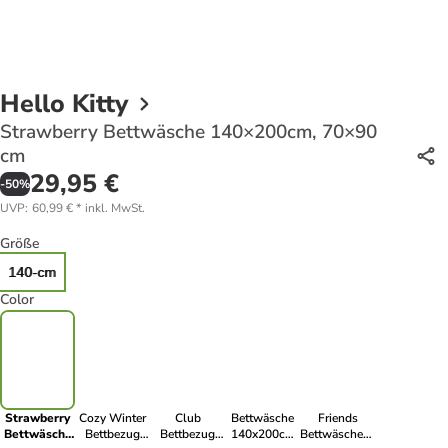
Hello Kitty
Strawberry Bettwäsche 140×200cm, 70×90
cm
29,95 €
-
50
%
UVP
:
60,99 €
*
inkl. MwSt.
Größe
140-cm
Color
Strawberry
Cozy Winter
Club
Bettwäsche
Friends
Bettwäsche
Bettbezug
Bettbezug
140x200cm
Bettwäschebezug