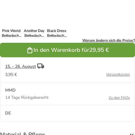
140×200cm,
140×200cm,
140×200cm,
Weiß Rosa
140×200cm,
70×90 cm
70×90 cm
70×90 cm
Design
70×90 cm
Pink World
Another Day
Black Dress
Bettwäsche
Bettwäsche
Bettwäsche
140×200cm,
140×200cm,
140×200cm,
Warum ändern sich die Preise?
70×90 cm
70×90 cm
70×90 cm
In den Warenkorb für
29,95 €
15. - 26. August
3,95 €
Versandkosten
MMD
14 Tage Rückgaberecht
Zu den FAQs
DE
Material & Pflege