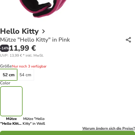
Hello Kitty
Mütze "Hello Kitty" in Pink
11,99 €
-
14
%
UVP
:
13,99 €
*
inkl. MwSt.
Größe
Nur noch 3 verfügbar
52 cm
54 cm
Color
Mütze
Mütze "Hello
"Hello Kitty"
Kitty" in Weiß
in Pink
Warum ändern sich die Preise?