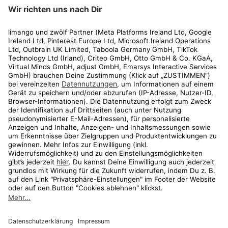
limango
Rechtliches
Kundenservice
Shop
Aktionen
Travel