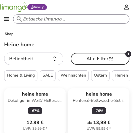
family
Shop
Heine home
1
Beliebtheit
Alle Filter
Home & Living
SALE
Weihnachten
Ostern
Herren
heine home
heine home
Dekofigur in Weiß/ Hellbraun
Renforcé-Bettwäsche-Set in
- (B)16,5 x (H)19,5 x (T)10,5
Rosa
-
67
%
-
76
%
cm
12,99 €
13,99 €
ab
:
UVP
:
39,99 €
*
UVP
:
59,99 €
*