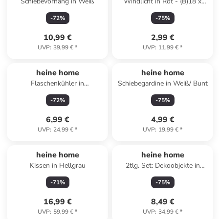
Schiebevorhang in Weiß
Windlicht in Rot - (B)18 x
(H)19,5 x (T)8 cm
-
72
%
-
75
%
10,99 €
2,99 €
UVP
:
39,99 €
*
UVP
:
11,99 €
*
heine home
heine home
Flaschenkühler in
Schiebegardine in Weiß/ Bunt
Transparent/ Schwarz - (H)21
-
72
%
-
75
%
cm
6,99 €
4,99 €
UVP
:
24,99 €
*
UVP
:
19,99 €
*
heine home
heine home
Kissen in Hellgrau
2tlg. Set: Dekoobjekte in
Creme/ Rot
-
71
%
-
75
%
16,99 €
8,49 €
UVP
:
59,99 €
*
UVP
:
34,99 €
*