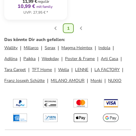
11,99 €
regulär
10,99 €
mit family
UVP
:
27,95 €
*
1
Das könnte Dir auch gefallen
:
Wallity
Millarco
Serax
Magma Heimtex
Indola
Adilina
Paikka
Weekday
Poster & Frame
Arti Casa
Tara Carpet
TFT Home
Wella
LENNE
LA FACTORY
Franz Joseph Schütte
MILANO AMOUR
Monki
NUXIO