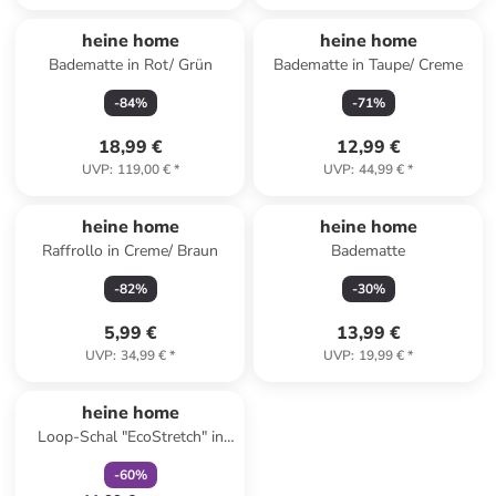
heine home
heine home
Badematte in Rot/ Grün
Badematte in Taupe/ Creme
-
84
%
-
71
%
18,99 €
12,99 €
UVP
:
119,00 €
*
UVP
:
44,99 €
*
heine home
heine home
Raffrollo in Creme/ Braun
Badematte
-
82
%
-
30
%
5,99 €
13,99 €
UVP
:
34,99 €
*
UVP
:
19,99 €
*
family
rabatt
heine home
Loop-Schal "EcoStretch" in
Bunt
-
60
%