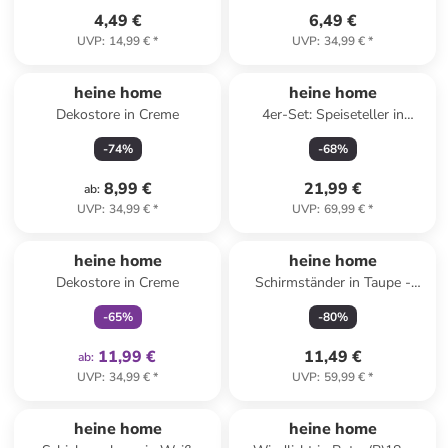
4,49 €
6,49 €
UVP
:
14,99 €
*
UVP
:
34,99 €
*
heine home
heine home
Dekostore in Creme
4er-Set: Speiseteller in
Orange - Ø 26 cm
-
74
%
-
68
%
8,99 €
21,99 €
ab
:
UVP
:
34,99 €
*
UVP
:
69,99 €
*
family
exklusiv
heine home
heine home
Dekostore in Creme
Schirmständer in Taupe -
(H)49 x Ø 19 cm
-
65
%
-
80
%
11,99 €
11,49 €
ab
:
UVP
:
34,99 €
*
UVP
:
59,99 €
*
heine home
heine home