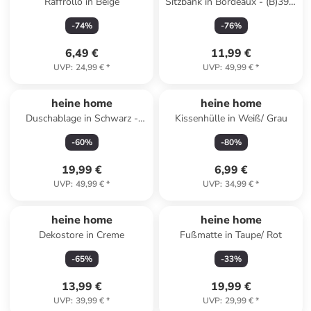
Raffrollo in Beige
Sitzbank in Bordeaux - (B)39 x
(H)33 x (T)39 cm
-
74
%
-
76
%
6,49 €
11,99 €
UVP
:
24,99 €
*
UVP
:
49,99 €
*
heine home
heine home
Duschablage in Schwarz -
Kissenhülle in Weiß/ Grau
(B)33 x (H)8 x (T)9 cm
-
60
%
-
80
%
19,99 €
6,99 €
UVP
:
49,99 €
*
UVP
:
34,99 €
*
heine home
heine home
Dekostore in Creme
Fußmatte in Taupe/ Rot
-
65
%
-
33
%
13,99 €
19,99 €
UVP
:
39,99 €
*
UVP
:
29,99 €
*