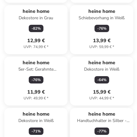
heine home
heine home
Dekostore in Grau
Schiebevorhang in Weiß
-
82
%
-
76
%
12,99 €
13,99 €
UVP
:
74,99 €
*
UVP
:
59,99 €
*
heine home
heine home
5er-Set: Gerahmte
Dekostore in Weiß
Kunstdrucke
-
76
%
-
64
%
11,99 €
15,99 €
UVP
:
49,99 €
*
UVP
:
44,99 €
*
heine home
heine home
Dekostore in Weiß
Handtuchhalter in SiIber -
(B)35 x (H)19 x (T)5 cm
-
71
%
-
77
%