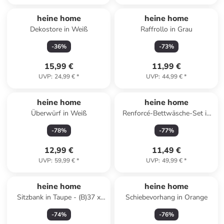
Reserviert
heine home
heine home
Dekostore in Weiß
Raffrollo in Grau
-
36
%
-
73
%
15,99 €
11,99 €
UVP
:
24,99 €
*
UVP
:
44,99 €
*
heine home
heine home
Überwürf in Weiß
Renforcé-Bettwäsche-Set in
Rot
-
78
%
-
77
%
12,99 €
11,49 €
UVP
:
59,99 €
*
UVP
:
49,99 €
*
heine home
heine home
Sitzbank in Taupe - (B)37 x
Schiebevorhang in Orange
(H)36 x (T)41 cm
-
74
%
-
76
%