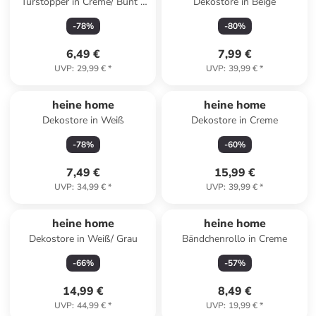
Türstopper in Creme/ Bunt -
Dekostore in Beige
(B)33 x (H)24 x (T)10 cm
-
78
%
-
80
%
6,49 €
7,99 €
UVP
:
29,99 €
*
UVP
:
39,99 €
*
heine home
heine home
Dekostore in Weiß
Dekostore in Creme
-
78
%
-
60
%
7,49 €
15,99 €
UVP
:
34,99 €
*
UVP
:
39,99 €
*
heine home
heine home
Dekostore in Weiß/ Grau
Bändchenrollo in Creme
-
66
%
-
57
%
14,99 €
8,49 €
UVP
:
44,99 €
*
UVP
:
19,99 €
*