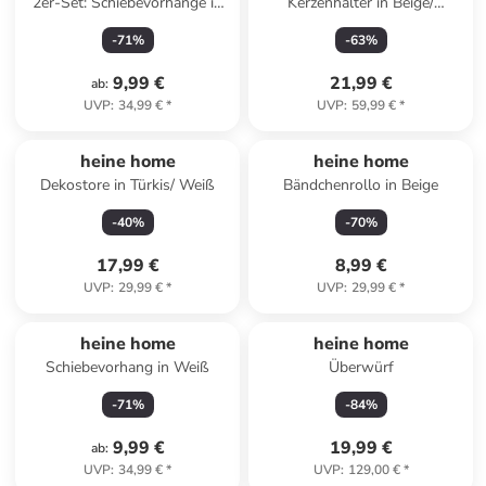
2er-Set: Schiebevorhänge in
Kerzenhalter in Beige/
Weiß/ Schwarz
Transparent - (B)45 x (H)27,5
-
71
%
-
63
%
x (T)7 cm
9,99 €
21,99 €
ab
:
UVP
:
34,99 €
*
UVP
:
59,99 €
*
heine home
heine home
Dekostore in Türkis/ Weiß
Bändchenrollo in Beige
-
40
%
-
70
%
17,99 €
8,99 €
UVP
:
29,99 €
*
UVP
:
29,99 €
*
heine home
heine home
Schiebevorhang in Weiß
Überwürf
-
71
%
-
84
%
9,99 €
19,99 €
ab
:
UVP
:
34,99 €
*
UVP
:
129,00 €
*