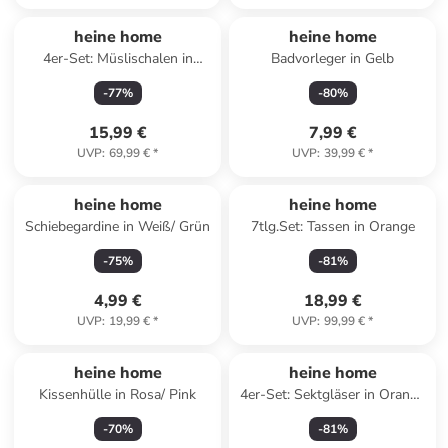
Reserviert
heine home
heine home
4er-Set: Müslischalen in
Badvorleger in Gelb
Orange - Ø 14,5 cm
-
77
%
-
80
%
15,99 €
7,99 €
UVP
:
69,99 €
*
UVP
:
39,99 €
*
heine home
heine home
Schiebegardine in Weiß/ Grün
7tlg.Set: Tassen in Orange
-
75
%
-
81
%
4,99 €
18,99 €
UVP
:
19,99 €
*
UVP
:
99,99 €
*
heine home
heine home
Kissenhülle in Rosa/ Pink
4er-Set: Sektgläser in Orange
- (H)24 cm
-
70
%
-
81
%