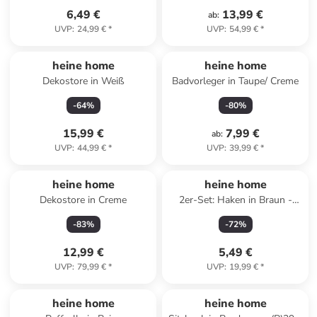
6,49 €
13,99 €
ab
:
UVP
:
24,99 €
*
UVP
:
54,99 €
*
heine home
heine home
Dekostore in Weiß
Badvorleger in Taupe/ Creme
-
64
%
-
80
%
15,99 €
7,99 €
ab
:
UVP
:
44,99 €
*
UVP
:
39,99 €
*
heine home
heine home
Dekostore in Creme
2er-Set: Haken in Braun -
(H)11,5 cm
-
83
%
-
72
%
12,99 €
5,49 €
UVP
:
79,99 €
*
UVP
:
19,99 €
*
heine home
heine home