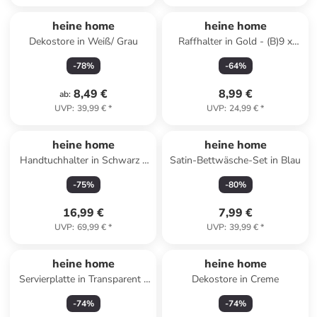
heine home
heine home
Dekostore in Weiß/ Grau
Raffhalter in Gold - (B)9 x
(H)14 x (T)7 cm
-
78
%
-
64
%
8,49 €
8,99 €
ab
:
UVP
:
39,99 €
*
UVP
:
24,99 €
*
Reserviert
heine home
heine home
Handtuchhalter in Schwarz -
Satin-Bettwäsche-Set in Blau
(B)31 x (H)55 x (T)15 cm
-
75
%
-
80
%
16,99 €
7,99 €
UVP
:
69,99 €
*
UVP
:
39,99 €
*
heine home
heine home
Servierplatte in Transparent -
Dekostore in Creme
(H)12,5 x Ø 27 cm
-
74
%
-
74
%