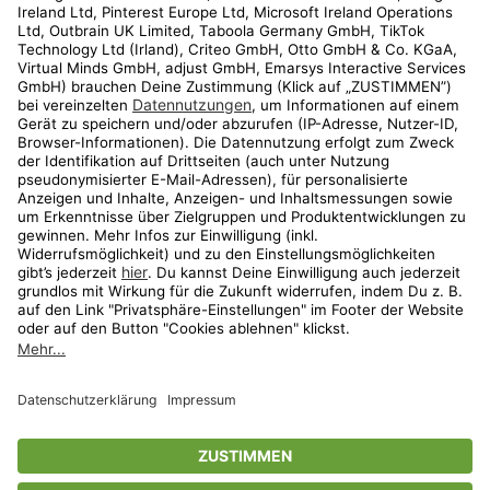
Kundenservice
Shop
Aktionen
Travel
limango.nl
limango.pl
* Streichpreise entsprechen der unverbindlichen Preisempfehlung des