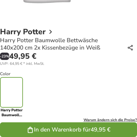
Harry Potter
Harry Potter Baumwolle Bettwäsche
140x200 cm 2x Kissenbezüge in Weiß
49,95 €
-
23
%
UVP
:
64,95 €
*
inkl. MwSt.
Color
Harry Potter
Baumwolle
Bettwäsche
Warum ändern sich die Preise?
140x200 cm
In den Warenkorb für
49,95 €
2x
Kissenbezüge