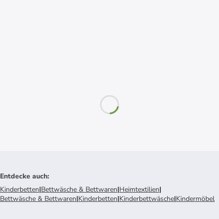
Entdecke auch
:
Kinderbetten
|
Bettwäsche & Bettwaren
|
Heimtextilien
|
Bettwäsche & Bettwaren
|
Kinderbetten
|
Kinderbettwäsche
|
Kindermöbel