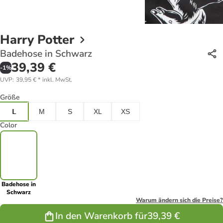
Harry Potter
Badehose in Schwarz
39,39 €
-
1
%
UVP
:
39,95 €
*
inkl. MwSt.
Größe
L
M
S
XL
XS
Color
Badehose in
Schwarz
Warum ändern sich die Preise?
In den Warenkorb für
39,39 €