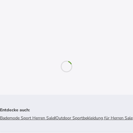
Entdecke auch
:
Bademode Sport Herren Sale
|
Outdoor Sportbekleidung für Herren Sale