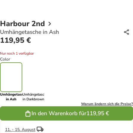
Harbour 2nd
Umhängetasche in Ash
119,95 €
Nur noch 1 verfügbar
Color
Umhängetasche
Umhängetasche
in Ash
in Darkbrown
Warum ändern sich die Preise?
In den Warenkorb für
119,95 €
11. - 15. August