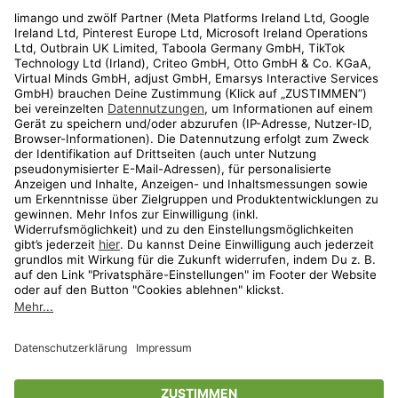
Rechtliches
Kundenservice
Shop
Aktionen
Travel
limango.nl
limango.pl