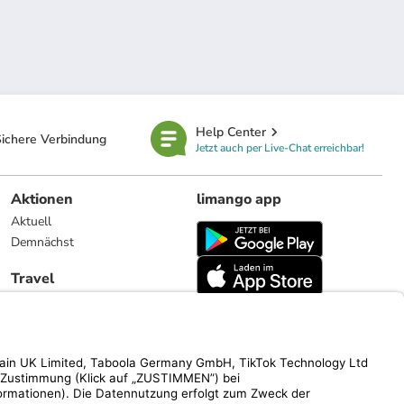
Help Center
ichere Verbindung
Jetzt auch per Live-Chat erreichbar!
Aktionen
limango app
Aktuell
Demnächst
Travel
Reiseangebote