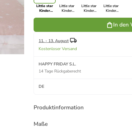
Little star
Little star
Little star
Little star
Kinder
Kinder
Kinder
Kinder
schlafsack
schlafsack
schlafsack
schlafsack
In den
11. - 13. August
Kostenloser Versand
HAPPY FRIDAY S.L.
14 Tage Rückgaberecht
DE
Produktinformation
Maße