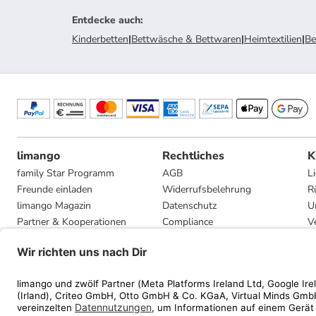
Entdecke auch
:
Kinderbetten
|
Bettwäsche & Bettwaren
|
Heimtextilien
|
Be
limango
Rechtliches
K
family Star Programm
AGB
L
Freunde einladen
Widerrufsbelehrung
R
limango Magazin
Datenschutz
U
Partner & Kooperationen
Compliance
V
Jobs
Impressum
G
Presse
Privatsphäre-Einstellungen
Mediadaten
Geschenkgutscheinbedingungen