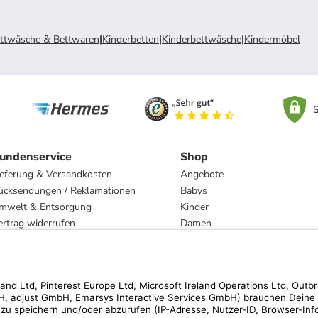
ttwäsche & Bettwaren
|
Kinderbetten
|
Kinderbettwäsche
|
Kindermöbel
S
undenservice
Shop
ieferung & Versandkosten
Angebote
ücksendungen / Reklamationen
Babys
mwelt & Entsorgung
Kinder
ertrag widerrufen
Damen
esetzliche Gewährleistung und Reparatur
Herren
Wohnen
Trachten
Marken