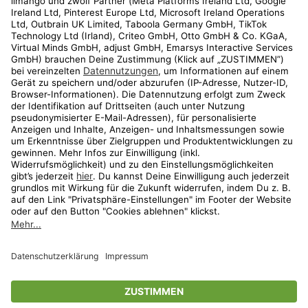
Kundenservice
Shop
Aktionen
Travel
limango.nl
limango.pl
* Streichpreise entsprechen der unverbindlichen Preisempfehlung des