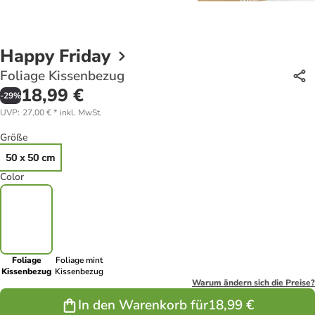
Happy Friday
Foliage Kissenbezug
18,99 €
-
29
%
UVP
:
27,00 €
*
inkl. MwSt.
Größe
50 x 50 cm
Color
Foliage
Foliage mint
Kissenbezug
Kissenbezug
Warum ändern sich die Preise?
In den Warenkorb für
18,99 €