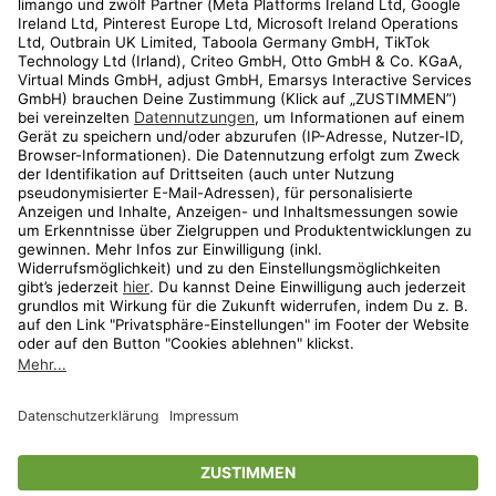
Kundenservice
Shop
Aktionen
Travel
limango.nl
limango.pl
* Streichpreise entsprechen der unverbindlichen Preisempfehlung des