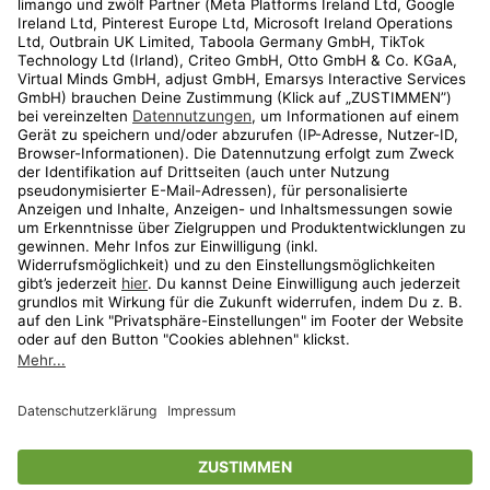
Kundenservice
Shop
Aktionen
Travel
limango.nl
limango.pl
* Streichpreise entsprechen der unverbindlichen Preisempfehlung des