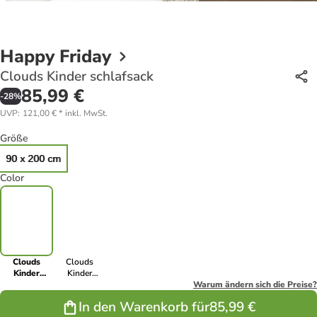
Happy Friday
Clouds Kinder schlafsack
85,99 €
-
28
%
UVP
:
121,00 €
*
inkl. MwSt.
Größe
90 x 200 cm
Color
Clouds
Clouds
Kinder
Kinder
schlafsack
schlafsack
Warum ändern sich die Preise?
In den Warenkorb für
85,99 €