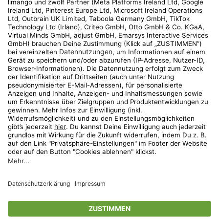
Kundenservice
Shop
Aktionen
Travel
limango.nl
limango.pl
* Streichpreise entsprechen der unverbindlichen Preisempfehlung des