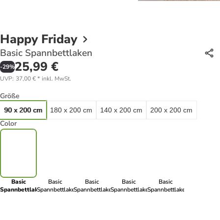
Happy Friday
Basic Spannbettlaken
25,99 €
-
29
%
UVP
:
37,00 €
*
inkl. MwSt.
Größe
90 x 200 cm
180 x 200 cm
140 x 200 cm
200 x 200 cm
Color
Basic
Basic
Basic
Basic
Basic
Spannbettlaken
Spannbettlaken
Spannbettlaken
Spannbettlaken
Spannbettlaken