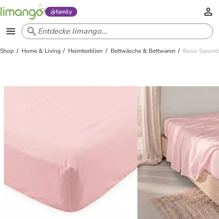
family
Shop
Home & Living
Heimtextilien
Bettwäsche & Bettwaren
Basic Spann