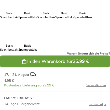
Basic
Basic
Basic
Basic
Basic
Spannbettlaken
Spannbettlaken
Spannbettlaken
Spannbettlaken
Spannbettlaken
Basic
Basic
Spannbettlaken
Spannbettlaken
Warum ändern sich die Preise?
In den Warenkorb für
25,99 €
17. - 21. August
4,95 €
Kostenlose Lieferung ab 29,99 €
Versandkosten
HAPPY FRIDAY S.L.
14 Tage Rückgaberecht
Zu den FAQs