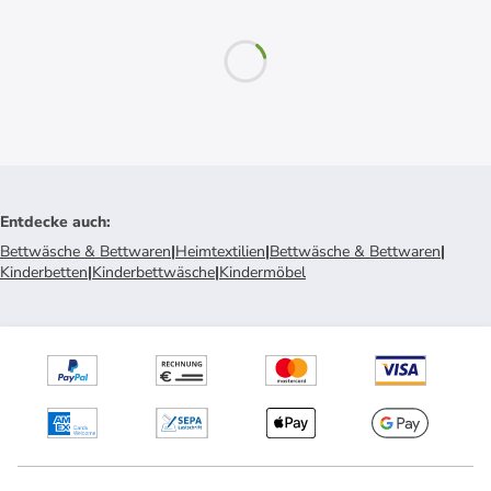
Entdecke auch
:
Bettwäsche & Bettwaren
|
Heimtextilien
|
Bettwäsche & Bettwaren
|
Kinderbetten
|
Kinderbettwäsche
|
Kindermöbel