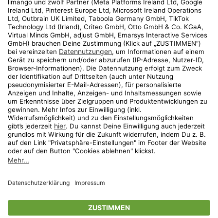
Kundenservice
Shop
Aktionen
Travel
limango.nl
limango.pl
* Streichpreise entsprechen der unverbindlichen Preisempfehlung des