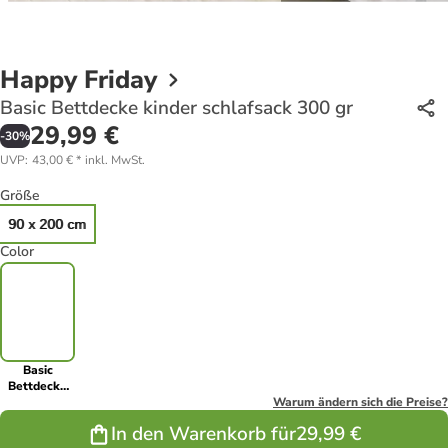
Happy Friday
Basic Bettdecke kinder schlafsack 300 gr
29,99 €
-
30
%
UVP
:
43,00 €
*
inkl. MwSt.
Größe
90 x 200 cm
Color
Basic
Bettdecke
kinder
Warum ändern sich die Preise?
schlafsack
In den Warenkorb für
29,99 €
300 gr