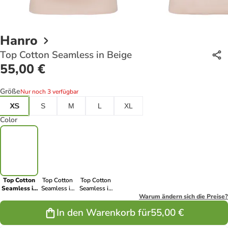
Hanro
Top Cotton Seamless in Beige
55,00 €
Größe
Nur noch 3 verfügbar
XS
S
M
L
XL
Color
Top Cotton
Top Cotton
Top Cotton
Seamless in
Seamless in
Seamless in
Beige
Black
white
Warum ändern sich die Preise?
In den Warenkorb für
55,00 €