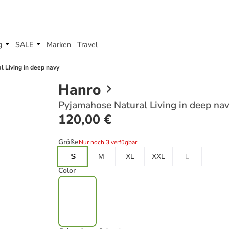
g
SALE
Marken
Travel
 Living in deep navy
Hanro
Pyjamahose Natural Living in deep na
120,00 €
Größe
Nur noch 3 verfügbar
S
M
XL
XXL
L
Color