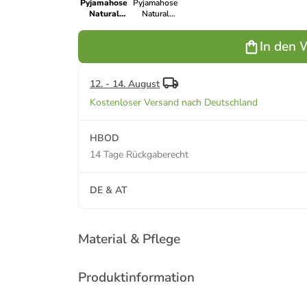
Pyjamahose
Pyjamahose
Natural
Natural
Living in
Living in Grey
deep navy
Melange
In den 
12. - 14. August
Kostenloser Versand nach Deutschland
HBOD
14 Tage Rückgaberecht
DE & AT
Material & Pflege
Produktinformation