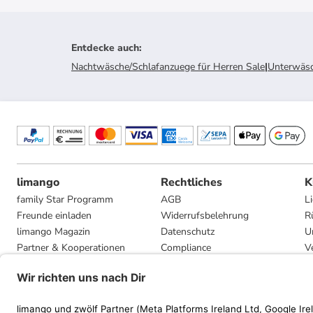
Entdecke auch
:
Nachtwäsche/Schlafanzuege für Herren Sale
|
Unterwäsc
limango
Rechtliches
K
family Star Programm
AGB
L
Freunde einladen
Widerrufsbelehrung
R
limango Magazin
Datenschutz
U
Partner & Kooperationen
Compliance
V
Jobs
Impressum
G
Presse
Privatsphäre-Einstellungen
Mediadaten
Geschenkgutscheinbedingungen