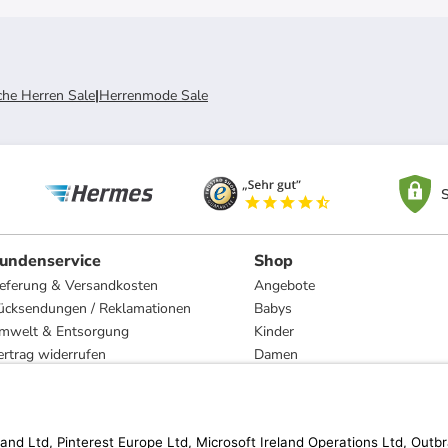
he Herren Sale
|
Herrenmode Sale
S
undenservice
Shop
ieferung & Versandkosten
Angebote
ücksendungen / Reklamationen
Babys
mwelt & Entsorgung
Kinder
ertrag widerrufen
Damen
esetzliche Gewährleistung und Reparatur
Herren
Wohnen
Trachten
Marken