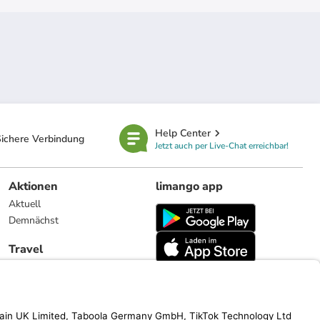
Help Center
ichere Verbindung
Jetzt auch per Live-Chat erreichbar!
Aktionen
limango app
Aktuell
Demnächst
Travel
Reiseangebote