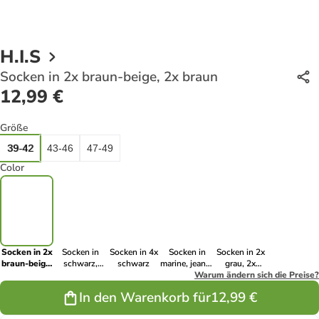
H.I.S
Socken in 2x braun-beige, 2x braun
12,99 €
Größe
39-42
43-46
47-49
Color
Socken in 2x
Socken in
Socken in 4x
Socken in
Socken in 2x
braun-beige,
schwarz,
schwarz
marine, jeans-
grau, 2x
2x braun
marine,
meliert,
Warum ändern sich die Preise?
anthrazit
anthrazit-
hellblau-
In den Warenkorb für
12,99 €
meliert, grau-
meliert
meliert