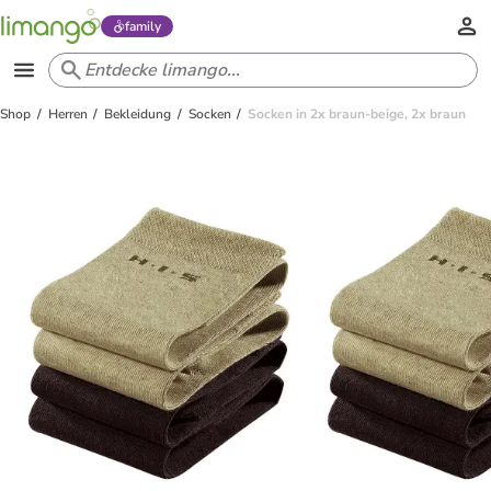
family
Shop
Herren
Bekleidung
Socken
Socken in 2x braun-beige, 2x braun