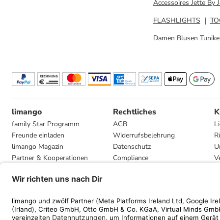
Accessoires Jette By J
FLASHLIGHTS
TO
Damen Blusen Tunike
limango
Rechtliches
K
family Star Programm
AGB
L
Freunde einladen
Widerrufsbelehrung
R
limango Magazin
Datenschutz
U
Partner & Kooperationen
Compliance
V
Jobs
Impressum
G
Presse
Privatsphäre-Einstellungen
Mediadaten
Geschenkgutscheinbedingungen