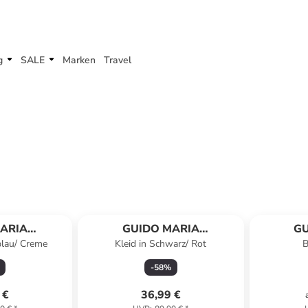
g
SALE
Marken
Travel
ARIA
GUIDO MARIA
GU
blau/ Creme
Kleid in Schwarz/ Rot
B
HMER
KRETSCHMER
K
-
58
%
 €
36,99 €