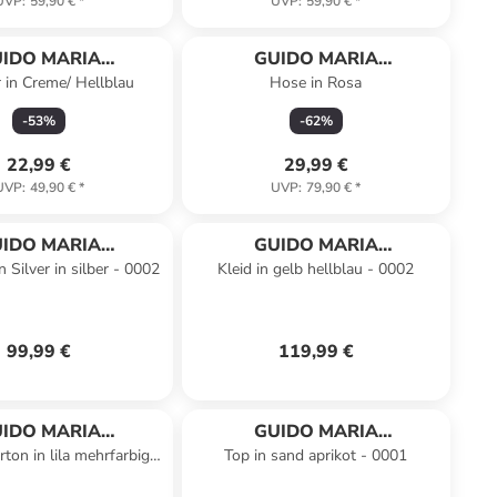
UVP
:
59,90 €
*
UVP
:
59,90 €
*
IDO MARIA
GUIDO MARIA
r in Creme/ Hellblau
Hose in Rosa
RETSCHMER
KRETSCHMER
-
53
%
-
62
%
22,99 €
29,99 €
UVP
:
49,90 €
*
UVP
:
79,90 €
*
IDO MARIA
GUIDO MARIA
n Silver in silber - 0002
Kleid in gelb hellblau - 0002
RETSCHMER
KRETSCHMER
99,99 €
119,99 €
IDO MARIA
GUIDO MARIA
rton in lila mehrfarbig -
Top in sand aprikot - 0001
RETSCHMER
KRETSCHMER
0002