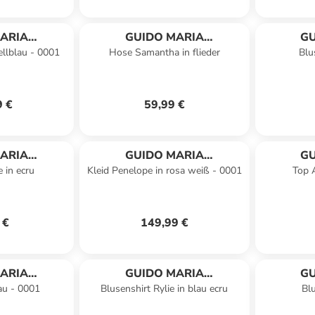
ARIA
GUIDO MARIA
GU
ellblau - 0001
Hose Samantha in flieder
Blu
HMER
KRETSCHMER
K
9 €
59,99 €
ARIA
GUIDO MARIA
GU
 in ecru
Kleid Penelope in rosa weiß - 0001
Top A
HMER
KRETSCHMER
K
 €
149,99 €
ARIA
GUIDO MARIA
GU
lau - 0001
Blusenshirt Rylie in blau ecru
Bl
HMER
KRETSCHMER
K