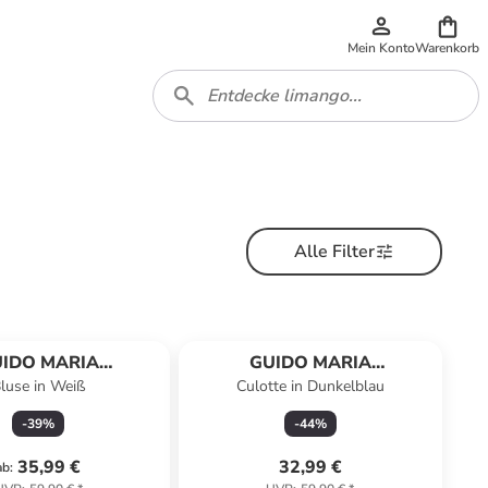
Mein Konto
Warenkorb
Alle Filter
IDO MARIA
GUIDO MARIA
luse in Weiß
Culotte in Dunkelblau
RETSCHMER
KRETSCHMER
-
39
%
-
44
%
35,99 €
32,99 €
ab
: