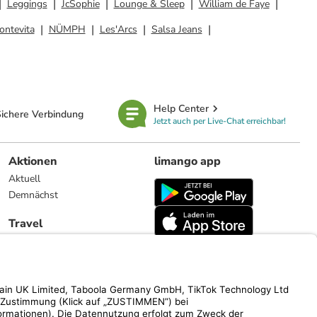
Leggings
JcSophie
Lounge & Sleep
William de Faye
ontevita
NÜMPH
Les'Arcs
Salsa Jeans
Help Center
ichere Verbindung
Jetzt auch per Live-Chat erreichbar!
Aktionen
limango app
Aktuell
Demnächst
Travel
Reiseangebote