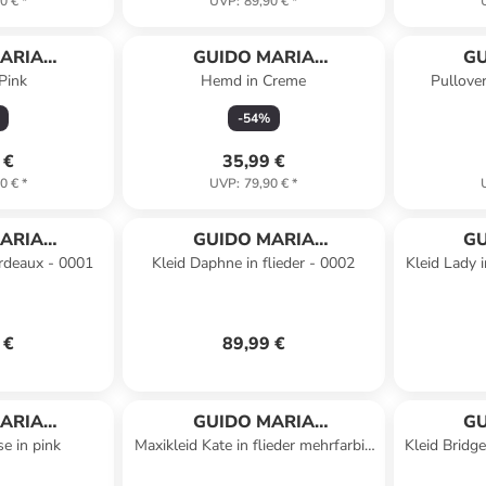
0 €
*
UVP
:
89,90 €
*
ARIA
GUIDO MARIA
GU
Pink
Hemd in Creme
Pullove
HMER
KRETSCHMER
K
-
54
%
 €
35,99 €
0 €
*
UVP
:
79,90 €
*
ARIA
GUIDO MARIA
GU
ordeaux - 0001
Kleid Daphne in flieder - 0002
Kleid Lady i
HMER
KRETSCHMER
K
 €
89,99 €
ARIA
GUIDO MARIA
GU
e in pink
Maxikleid Kate in flieder mehrfarbig
Kleid Bridge
HMER
KRETSCHMER
K
- 0001