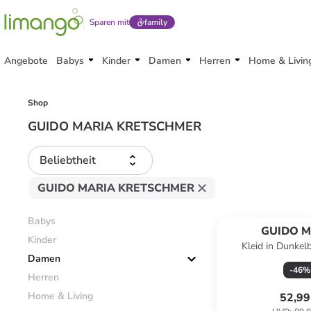
Sparen mit
family
Angebote
Babys
Kinder
Damen
Herren
Home & Livin
Shop
GUIDO MARIA KRETSCHMER
Beliebtheit
GUIDO MARIA KRETSCHMER
Babys
GUIDO M
Kinder
Kleid in Dunkel
KRETSC
Damen
-
46
%
Herren
Home & Living
52,99