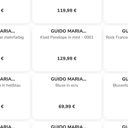
 €
119,99 €
ARIA
GUIDO MARIA
GU
der mehrfarbig
Kleid Penelope in mint - 0001
Rock Frances
HMER
KRETSCHMER
K
 €
129,99 €
ARIA
GUIDO MARIA
GU
 in hellblau
Bluse in ecru
Blusento
HMER
KRETSCHMER
K
 €
69,99 €
ARIA
GUIDO MARIA
GU