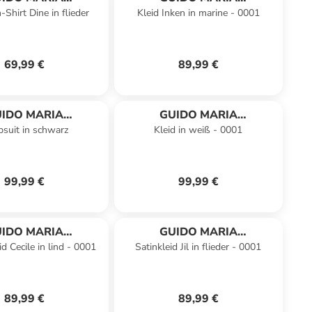
n-Shirt Dine in flieder
Kleid Inken in marine - 0001
RETSCHMER
KRETSCHMER
69,99 €
89,99 €
IDO MARIA
GUIDO MARIA
suit in schwarz
Kleid in weiß - 0001
RETSCHMER
KRETSCHMER
99,99 €
99,99 €
IDO MARIA
GUIDO MARIA
id Cecile in lind - 0001
Satinkleid Jil in flieder - 0001
RETSCHMER
KRETSCHMER
89,99 €
89,99 €