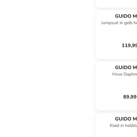
GUIDO M
Jumpsuit in gelb h
KRETSC
119,9
GUIDO M
Hose Daphne
KRETSC
89,99
GUIDO M
Kleid in hellb
KRETSC