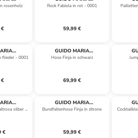
in rosenholz
Rock Fabiola in rot - 0001
Paillette
HMER
KRETSCHMER
K
 €
59,99 €
ARIA
GUIDO MARIA
GU
n flieder - 0001
Hose Finja in schwarz
Jump
HMER
KRETSCHMER
K
 €
69,99 €
ARIA
GUIDO MARIA
GU
ltrosa silber -
Bundfaltenhose Finja in zitrone
Cocktailkle
HMER
KRETSCHMER
K
1
9 €
59,99 €