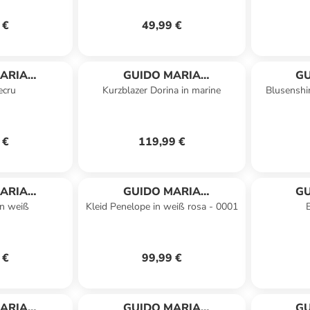
 €
49,99 €
ARIA
GUIDO MARIA
GU
ecru
Kurzblazer Dorina in marine
Blusenshir
HMER
KRETSCHMER
K
 €
119,99 €
ARIA
GUIDO MARIA
GU
in weiß
Kleid Penelope in weiß rosa - 0001
B
HMER
KRETSCHMER
K
 €
99,99 €
ARIA
GUIDO MARIA
GU