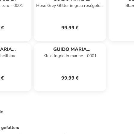
n ecru - 0001
Hose Grey Glitter in grau roségold -
Blaz
HMER
KRETSCHMER
K
0001
 €
99,99 €
ARIA
GUIDO MARIA
 hellblau
Kleid Ingrid in marine - 0001
HMER
KRETSCHMER
 €
99,99 €
ln
 gefallen
: