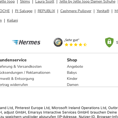
ette Joop
Skims
Laura Scott
Jette by Jette Joop Damen Schuhe
OCHE
PJ Salvage
REPUBLIX
Cashmere Pullover
Yenita®
M
n
Keilani
S
undenservice
Shop
ieferung & Versandkosten
Angebote
ücksendungen / Reklamationen
Babys
mwelt & Entsorgung
Kinder
ertrag widerrufen
Damen
esetzliche Gewährleistung und Reparatur
Herren
Wohnen
Trachten
Marken