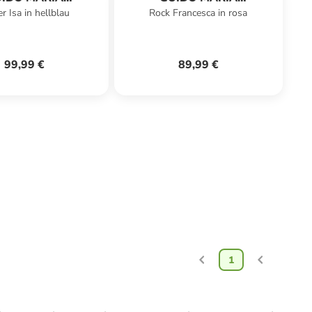
er Isa in hellblau
Rock Francesca in rosa
RETSCHMER
KRETSCHMER
99,99 €
89,99 €
1