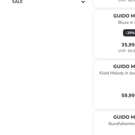
UVP
:
99,9
SALE
GUIDO M
Bluse in 
KRETSC
-
39
%
35,99
UVP
:
59,9
GUIDO M
Kleid Melody in b
KRETSC
59,99
GUIDO M
Bundfaltenhos
KRETSC