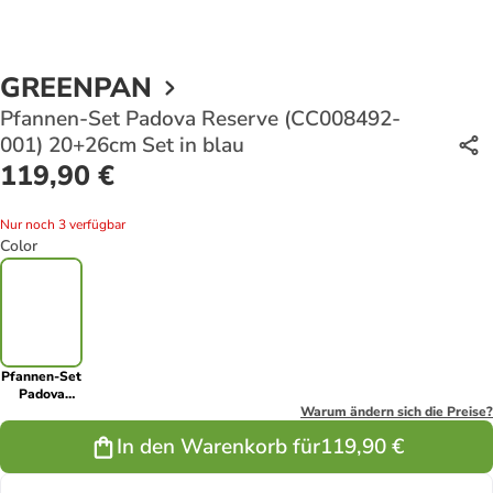
GREENPAN
Pfannen-Set Padova Reserve (CC008492-
001) 20+26cm Set in blau
119,90 €
Nur noch 3 verfügbar
Color
Pfannen-Set
Padova
Reserve
Warum ändern sich die Preise?
(CC008492-
In den Warenkorb für
119,90 €
001)
20+26cm Set
in blau