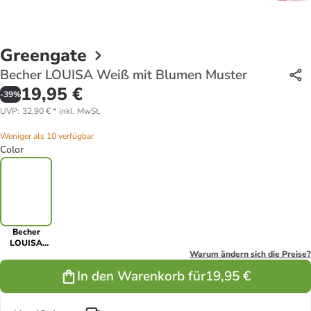
Greengate
Becher LOUISA Weiß mit Blumen Muster
19,95 €
-
39
%
UVP
:
32,90 €
*
inkl. MwSt.
Weniger als 10 verfügbar
Color
Becher
LOUISA
Weiß mit
Warum ändern sich die Preise?
Blumen
In den Warenkorb für
19,95 €
Muster