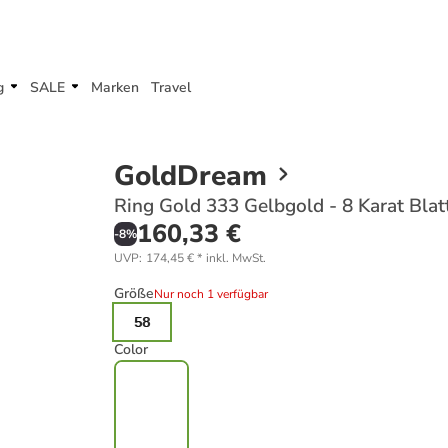
g
SALE
Marken
Travel
GoldDream
Ring Gold 333 Gelbgold - 8 Karat Blat
160,33 €
-
8
%
UVP
:
174,45 €
*
inkl. MwSt.
Größe
Nur noch 1 verfügbar
58
Color