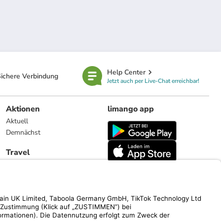
Help Center
ichere Verbindung
Jetzt auch per Live-Chat erreichbar!
Aktionen
limango app
Aktuell
Demnächst
Travel
Reiseangebote