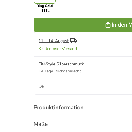
Ring Gold
333
Gelbgold - 8
Karat Blatt
In den 
Größe 58
(18,5)
11. - 14. August
Kostenloser Versand
Fit4Style Silberschmuck
14 Tage Rückgaberecht
DE
Produktinformation
Maße