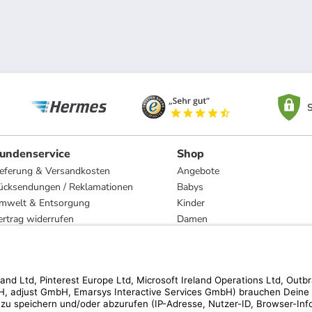
S
undenservice
Shop
ieferung & Versandkosten
Angebote
ücksendungen / Reklamationen
Babys
mwelt & Entsorgung
Kinder
ertrag widerrufen
Damen
esetzliche Gewährleistung und Reparatur
Herren
Wohnen
Trachten
Marken