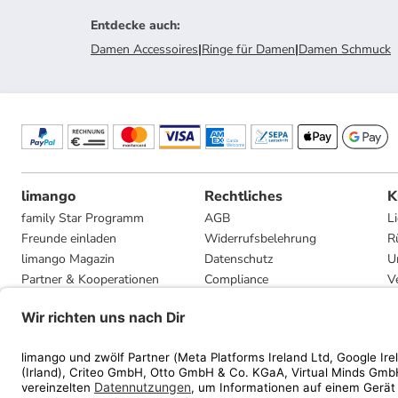
Entdecke auch
:
Damen Accessoires
|
Ringe für Damen
|
Damen Schmuck
limango
Rechtliches
K
family Star Programm
AGB
L
Freunde einladen
Widerrufsbelehrung
R
limango Magazin
Datenschutz
U
Partner & Kooperationen
Compliance
V
Jobs
Impressum
G
Presse
Privatsphäre-Einstellungen
Mediadaten
Geschenkgutscheinbedingungen