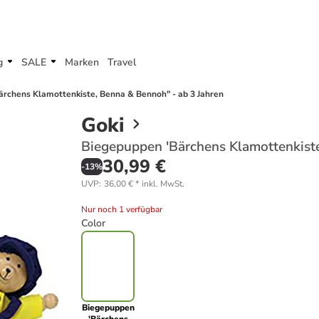
g
SALE
Marken
Travel
ärchens Klamottenkiste, Benna & Bennoh" - ab 3 Jahren
Goki
Biegepuppen 'Bärchens Klamottenkiste
30,99 €
-
13
%
UVP
:
36,00 €
*
inkl. MwSt.
Nur noch 1 verfügbar
Color
Biegepuppen