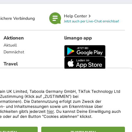
Help Center
ichere Verbindung
Jetzt auch per Live-Chat erreichbar!
Aktionen
limango app
Aktuell
Demnächst
Travel
Reiseangebote
limango.nl
limango.pl
ich auf den Streichpreis.
www.limango.de/einladen