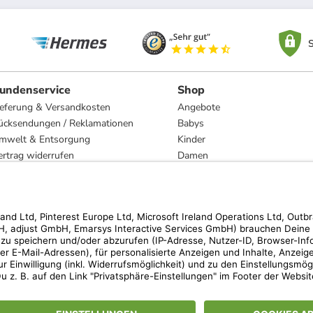
S
undenservice
Shop
ieferung & Versandkosten
Angebote
ücksendungen / Reklamationen
Babys
mwelt & Entsorgung
Kinder
ertrag widerrufen
Damen
esetzliche Gewährleistung und Reparatur
Herren
Wohnen
Trachten
Marken
hen der unverbindlichen Preisempfehlung des Herstellers. Prozentangaben beziehen s
 Teilnahmebedingungen unserer Freunde-werben-Freunde-Aktionen findest Du unter