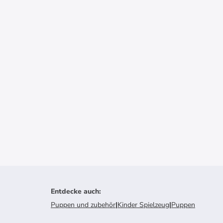
Entdecke auch
:
Puppen und zubehör
|
Kinder Spielzeug
|
Puppen