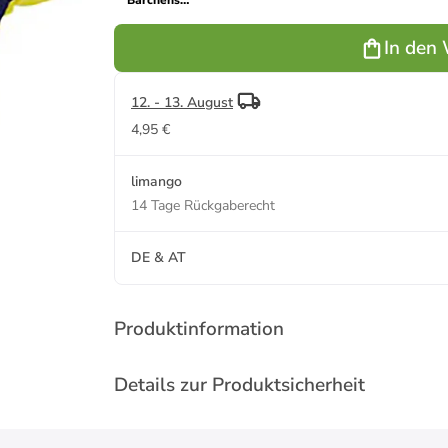
'Bärchens
Klamottenkiste,
Benna &
In den
Bennoh" - ab
3 Jahren
12. - 13. August
4,95 €
limango
14 Tage Rückgaberecht
DE & AT
Produktinformation
Details zur Produktsicherheit