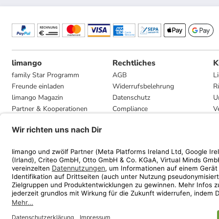
limango
Rechtliches
K
family Star Programm
AGB
L
Freunde einladen
Widerrufsbelehrung
R
limango Magazin
Datenschutz
U
Partner & Kooperationen
Compliance
V
Jobs
Impressum
G
Presse
Privatsphäre-Einstellungen
Mediadaten
Geschenkgutscheinbedingungen
* Streichpreise entsprec
ᵃ Die jeweils aktuellen