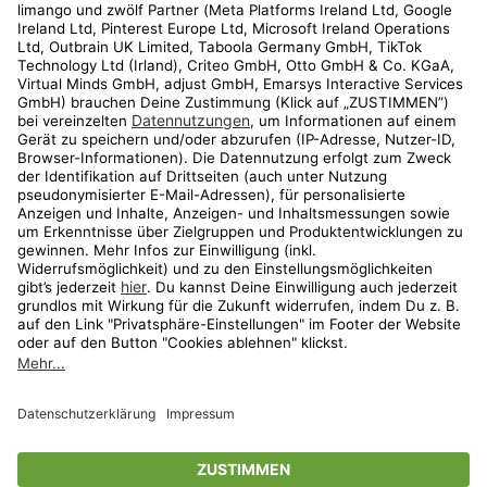
Kundenservice
Shop
Aktionen
Travel
limango.nl
limango.pl