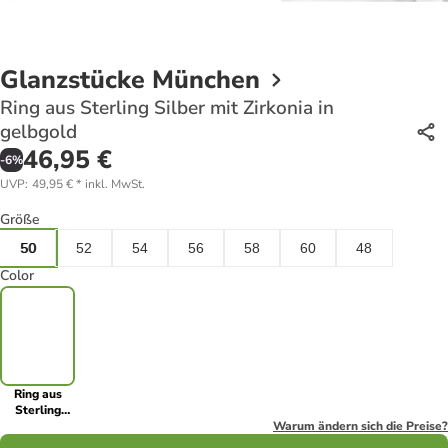
Glanzstücke München
Ring aus Sterling Silber mit Zirkonia in
gelbgold
46,95 €
-
6
%
UVP
:
49,95 €
*
inkl. MwSt.
Größe
50
52
54
56
58
60
48
Color
Ring aus
Sterling
Silber mit
Warum ändern sich die Preise?
Zirkonia in