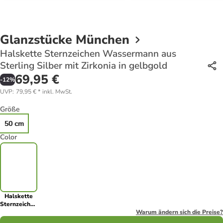
Glanzstücke München
Halskette Sternzeichen Wassermann aus
Sterling Silber mit Zirkonia in gelbgold
69,95 €
-
12
%
UVP
:
79,95 €
*
inkl. MwSt.
Größe
50 cm
Color
Halskette
Sternzeichen
Wassermann
Warum ändern sich die Preise?
aus Sterling