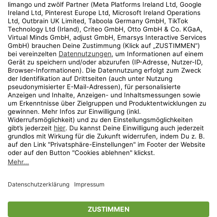
Kundenservice
Shop
Aktionen
Travel
limango.nl
limango.pl