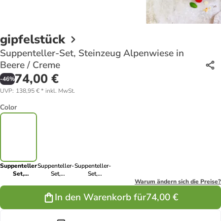
gipfelstück
Suppenteller-Set, Steinzeug Alpenwiese in
Beere / Creme
74,00 €
-
46
%
UVP
:
138,95 €
*
inkl. MwSt.
Color
Suppenteller-
Suppenteller-
Suppenteller-
Set,
Set,
Set,
Steinzeug
Steinzeug
Steinzeug
Warum ändern sich die Preise?
Alpenwiese
Alpenwiese
Alpenwiese
In den Warenkorb für
74,00 €
in Beere /
in Beere
in Creme
Creme