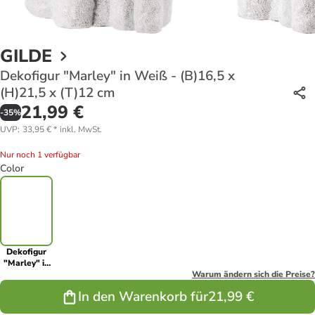
GILDE
Dekofigur "Marley" in Weiß - (B)16,5 x
(H)21,5 x (T)12 cm
21,99 €
-
35
%
UVP
:
33,95 €
*
inkl. MwSt.
Nur noch 1 verfügbar
Color
Dekofigur
"Marley" in
Weiß -
Warum ändern sich die Preise?
(B)16,5 x
In den Warenkorb für
21,99 €
(H)21,5 x
(T)12 cm