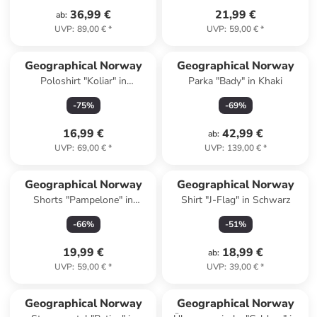
36,99 €
21,99 €
ab
:
UVP
:
89,00 €
*
UVP
:
59,00 €
*
Geographical Norway
Geographical Norway
Poloshirt "Koliar" in
Parka "Bady" in Khaki
Dunkelblau
-
75
%
-
69
%
16,99 €
42,99 €
ab
:
UVP
:
69,00 €
*
UVP
:
139,00 €
*
Geographical Norway
Geographical Norway
Shorts "Pampelone" in
Shirt "J-Flag" in Schwarz
Dunkelblau
-
66
%
-
51
%
19,99 €
18,99 €
ab
:
UVP
:
59,00 €
*
UVP
:
39,00 €
*
Geographical Norway
Geographical Norway