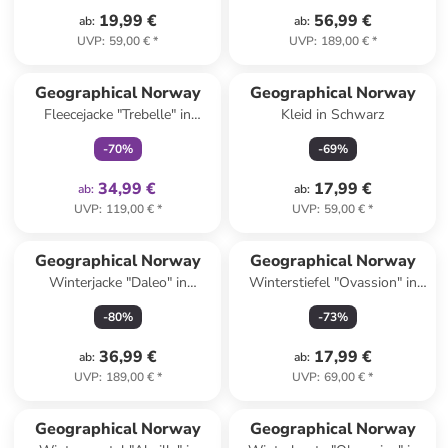
19,99 €
56,99 €
ab
:
ab
:
UVP
:
59,00 €
*
UVP
:
189,00 €
*
family
exklusiv
Geographical Norway
Geographical Norway
Fleecejacke "Trebelle" in
Kleid in Schwarz
Schwarz
-
70
%
-
69
%
34,99 €
17,99 €
ab
:
ab
:
UVP
:
119,00 €
*
UVP
:
59,00 €
*
Geographical Norway
Geographical Norway
Winterjacke "Daleo" in
Winterstiefel "Ovassion" in
Bordeaux
Hellbraun
-
80
%
-
73
%
36,99 €
17,99 €
ab
:
ab
:
UVP
:
189,00 €
*
UVP
:
69,00 €
*
family
rabatt
Geographical Norway
Geographical Norway