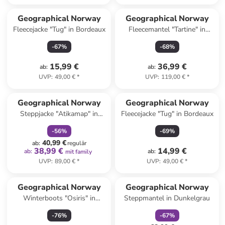
Geographical Norway
Geographical Norway
Fleecejacke "Tug" in Bordeaux
Fleecemantel "Tartine" in
Creme
-
67
%
-
68
%
15,99 €
36,99 €
ab
:
ab
:
UVP
:
49,00 €
*
UVP
:
119,00 €
*
family
rabatt
Geographical Norway
Geographical Norway
Steppjacke "Atikamap" in
Fleecejacke "Tug" in Bordeaux
Dunkelbraun
-
56
%
-
69
%
40,99 €
ab
:
regulär
38,99 €
14,99 €
ab
:
ab
:
mit family
UVP
:
89,00 €
*
UVP
:
49,00 €
*
family
rabatt
Geographical Norway
Geographical Norway
Winterboots "Osiris" in
Steppmantel in Dunkelgrau
Dunkelblau
-
76
%
-
67
%