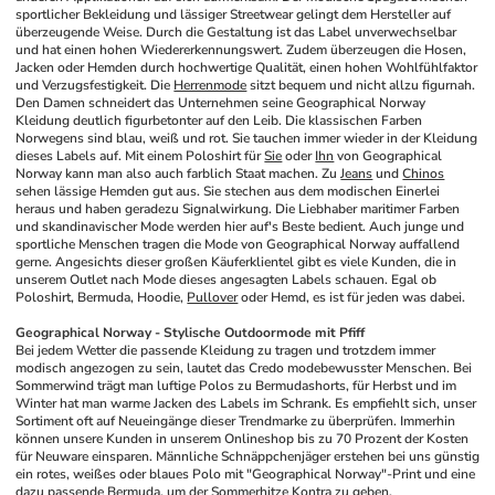
sportlicher Bekleidung und lässiger Streetwear gelingt dem Hersteller auf 
überzeugende Weise. Durch die Gestaltung ist das Label unverwechselbar 
und hat einen hohen Wiedererkennungswert. Zudem überzeugen die Hosen, 
Jacken oder Hemden durch hochwertige Qualität, einen hohen Wohlfühlfaktor 
und Verzugsfestigkeit. Die 
Herrenmode
 sitzt bequem und nicht allzu figurnah. 
Den Damen schneidert das Unternehmen seine Geographical Norway 
Kleidung deutlich figurbetonter auf den Leib. Die klassischen Farben 
Norwegens sind blau, weiß und rot. Sie tauchen immer wieder in der Kleidung 
dieses Labels auf. Mit einem Poloshirt für 
Sie
 oder 
Ihn
 von Geographical 
Norway kann man also auch farblich Staat machen. Zu 
Jeans
 und 
Chinos
sehen lässige Hemden gut aus. Sie stechen aus dem modischen Einerlei 
heraus und haben geradezu Signalwirkung. Die Liebhaber maritimer Farben 
und skandinavischer Mode werden hier auf's Beste bedient. Auch junge und 
sportliche Menschen tragen die Mode von Geographical Norway auffallend 
gerne. Angesichts dieser großen Käuferklientel gibt es viele Kunden, die in 
unserem Outlet nach Mode dieses angesagten Labels schauen. Egal ob 
Poloshirt, Bermuda, Hoodie, 
Pullover
 oder Hemd, es ist für jeden was dabei. 
Geographical Norway - Stylische Outdoormode mit Pfiff
Bei jedem Wetter die passende Kleidung zu tragen und trotzdem immer 
modisch angezogen zu sein, lautet das Credo modebewusster Menschen. Bei 
Sommerwind trägt man luftige Polos zu Bermudashorts, für Herbst und im 
Winter hat man warme Jacken des Labels im Schrank. Es empfiehlt sich, unser 
Sortiment oft auf Neueingänge dieser Trendmarke zu überprüfen. Immerhin 
können unsere Kunden in unserem Onlineshop bis zu 70 Prozent der Kosten 
für Neuware einsparen. Männliche Schnäppchenjäger erstehen bei uns günstig 
ein rotes, weißes oder blaues Polo mit "Geographical Norway"-Print und eine 
dazu passende 
Bermuda
, um der Sommerhitze Kontra zu geben. 