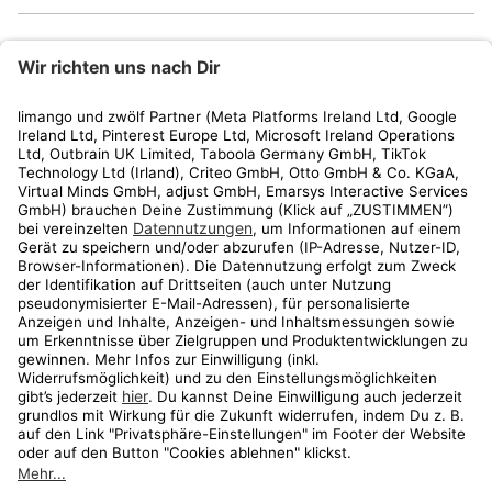
limango
Rechtliches
Kundenservice
Shop
Aktionen
Travel