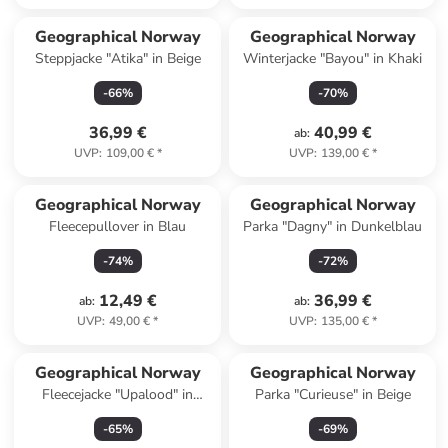
Geographical Norway
Geographical Norway
Steppjacke "Atika" in Beige
Winterjacke "Bayou" in Khaki
-
66
%
-
70
%
36,99 €
40,99 €
ab
:
UVP
:
109,00 €
*
UVP
:
139,00 €
*
Geographical Norway
Geographical Norway
Fleecepullover in Blau
Parka "Dagny" in Dunkelblau
-
74
%
-
72
%
12,49 €
36,99 €
ab
:
ab
:
UVP
:
49,00 €
*
UVP
:
135,00 €
*
Geographical Norway
Geographical Norway
Fleecejacke "Upalood" in
Parka "Curieuse" in Beige
Dunkelgrün
-
65
%
-
69
%