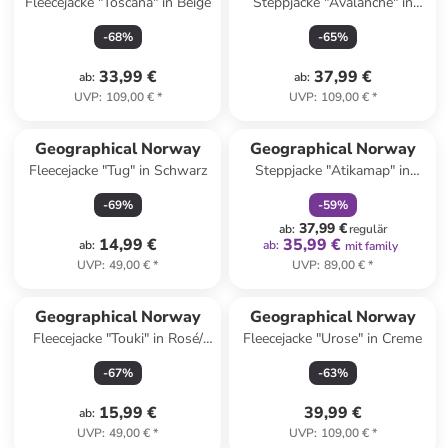
Fleecejacke "Toscana" in Beige
Steppjacke "Avalanche" in
Schwarz
-
68
%
-
65
%
33,99 €
37,99 €
ab
:
ab
:
UVP
:
109,00 €
*
UVP
:
109,00 €
*
family
rabatt
Geographical Norway
Geographical Norway
Fleecejacke "Tug" in Schwarz
Steppjacke "Atikamap" in
Hellgrau
-
69
%
-
59
%
37,99 €
ab
:
regulär
14,99 €
35,99 €
ab
:
ab
:
mit family
UVP
:
49,00 €
*
UVP
:
89,00 €
*
Geographical Norway
Geographical Norway
Fleecejacke "Touki" in Rosé/
Fleecejacke "Urose" in Creme
Dunkelblau
-
67
%
-
63
%
15,99 €
39,99 €
ab
:
UVP
:
49,00 €
*
UVP
:
109,00 €
*