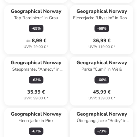
Geographical Norway
Geographical Norway
Top "Jardiniere" in Grau
Fleecejacke "Ulyssim" in Rosa/
Weiß
-
69
%
-
68
%
8,99 €
36,99 €
ab
:
UVP
:
29,00 €
*
UVP
:
119,00 €
*
Geographical Norway
Geographical Norway
Steppmantel "Annecy" in
Parka "Cumi" in Weiß
Beige
-
63
%
-
66
%
35,99 €
45,99 €
UVP
:
99,00 €
*
UVP
:
139,00 €
*
Geographical Norway
Geographical Norway
Fleecejacke in Pink
Übergangsjacke "Bolby" in
Grau
-
67
%
-
73
%