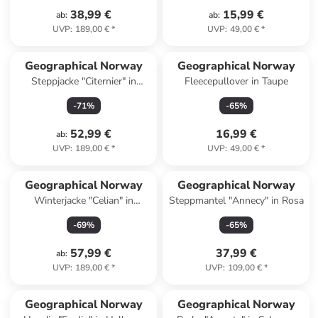
38,99 €
15,99 €
ab
:
ab
:
UVP
:
189,00 €
*
UVP
:
49,00 €
*
Geographical Norway
Geographical Norway
Steppjacke "Citernier" in
Fleecepullover in Taupe
Schwarz
-
71
%
-
65
%
52,99 €
16,99 €
ab
:
UVP
:
189,00 €
*
UVP
:
49,00 €
*
Geographical Norway
Geographical Norway
Winterjacke "Celian" in
Steppmantel "Annecy" in Rosa
Dunkelblau
-
69
%
-
65
%
57,99 €
37,99 €
ab
:
UVP
:
189,00 €
*
UVP
:
109,00 €
*
Geographical Norway
Geographical Norway