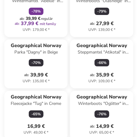
Wintermantel "Abeille" in
Winterboots "Olasneige" in
Schwarz
Hellbraun
-
78
%
-
79
%
39,99 €
ab
:
regulär
37,99 €
27,99 €
ab
:
ab
:
mit family
UVP
:
179,00 €
*
UVP
:
139,00 €
*
Geographical Norway
Geographical Norway
Parka "Dagny" in Beige
Steppmantel "Atikotal" in
Dunkelblau
-
70
%
-
66
%
39,99 €
35,99 €
ab
:
ab
:
UVP
:
135,00 €
*
UVP
:
109,00 €
*
Geographical Norway
Geographical Norway
Fleecejacke "Tug" in Creme
Winterboots "Oglitter" in
Braun
-
65
%
-
76
%
16,99 €
14,99 €
ab
:
UVP
:
49,00 €
*
UVP
:
65,00 €
*