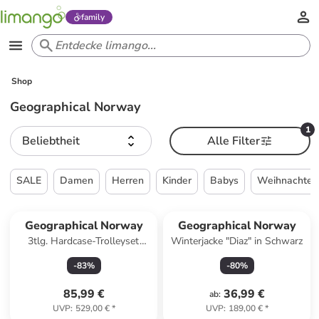
family
Shop
Geographical Norway
1
Beliebtheit
Alle Filter
SALE
Damen
Herren
Kinder
Babys
Weihnachten
Geographical Norway
Geographical Norway
3tlg. Hardcase-Trolleyset
Winterjacke "Diaz" in Schwarz
"Sillo" in Hellblau
-
83
%
-
80
%
85,99 €
36,99 €
ab
:
UVP
:
529,00 €
*
UVP
:
189,00 €
*