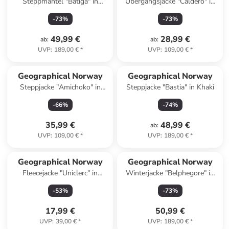
Steppmantel "Batiga" in
Übergangsjacke "Caldero" in
Schwarz
Grau
-
73
%
-
73
%
49,99 €
28,99 €
ab
:
ab
:
UVP
:
189,00 €
*
UVP
:
109,00 €
*
Geographical Norway
Geographical Norway
Steppjacke "Amichoko" in
Steppjacke "Bastia" in Khaki
Dunkelblau
-
66
%
-
74
%
35,99 €
48,99 €
ab
:
UVP
:
109,00 €
*
UVP
:
189,00 €
*
Geographical Norway
Geographical Norway
Fleecejacke "Uniclerc" in
Winterjacke "Belphegore" in
Dunkelblau
Dunkelblau
-
53
%
-
73
%
17,99 €
50,99 €
UVP
:
39,00 €
*
UVP
:
189,00 €
*