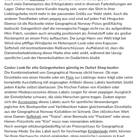
Auch viele Damenpolos des Erfolgslabels sind in diversen Farbstellungen am 
Lager. Daher muss keine Kundin traurig sein, wenn das Shirt in ihrer 
Lieblingsfarbe nicht mehr in der passenden Größe zur Wahl steht. Auch die 
anderen Trendfarben sehen peppig aus und sind auf jeden Fall Hingucker. 
Ebenso ist die Rückseite vieler Geographical Norway-Polos großflächig 
bedruckt. Gelegentlich darf die norwegische Flagge nicht nur als aufgenähtes 
Mini-Patch, sondern auch einseitig positioniert als Ärmelstoff oder als großer 
Rückenprint an einem Polo auftauchen. Der junge Mann von Welt trägt bei 
Wind eine pfiffige Windjacke im Motorsport-Look oder eine Kapuzen-
Softshell mit kontrastierenden Reißverschlüssen. Auffallend ist, dass die 
Damenoberbekleidung dieser Marke eher edel wirkt, während der lässig-
sportliche Look der Herrenkollektion im Gedächtnis bleibt.
Cooler Look für alle Gelegenheiten günstig im Outlet Shop kaufen
Die Kombinierbarkeit von Geographical Norway sticht hervor. Ob man 
Einzelteile wie einen Hoodie oder ein 
Polo
 zur Lieblings-Jeans trägt oder seine 
komplette Ausstattung mit angesagten Artikeln dieses Labels bestreitet, bleibt 
jedem Käufer selbst überlassen. Die frischen Farben von Kleidern oder 
anderen Modeaccessoires dieses Labels sorgen für einen peppigen Ausgleich 
der Einheitsfarbe schwarz, die viele Menschen gerne tragen. Zudem eignen 
sich die 
Accessoires
 dieses Labels auch für sportliche Verwendungen 
jeglicher Art. Bordsportler und Yachtbesitzer haben gleichermaßen Einzelteile 
aus der Geographical Norway-Kollektion im Schrank. Den stilistischen Wert 
einer Damen-
Softshell
 wie "Triana", einer Bermuda wie "Pastrami" oder eines 
Herren-Poloshirts wie "Kim" muss man niemandem erklären. 
Noch weniger erklärungsbedürftig ist ein Preisnachlass für Geographical 
Norway-Mode. Da das Label auch für hochwertige 
Kindermode
 steht, können 
Sie Ihren Nachwuchs stylish einkleiden, ohne preisliche Loopings in Kauf 