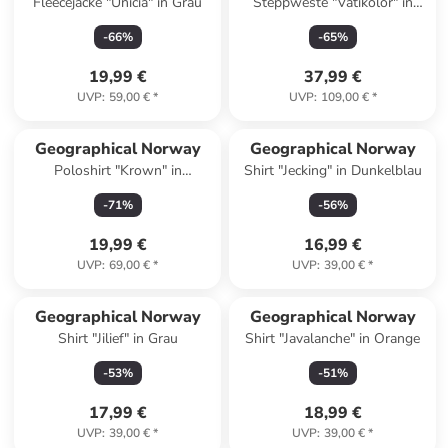
Fleecejacke "Unicia" in Grau
Steppweste "Vatikolor" in
Bordeaux
-
66
%
-
65
%
19,99 €
37,99 €
UVP
:
59,00 €
*
UVP
:
109,00 €
*
Geographical Norway
Geographical Norway
Poloshirt "Krown" in
Shirt "Jecking" in Dunkelblau
Dunkelblau
-
71
%
-
56
%
19,99 €
16,99 €
UVP
:
69,00 €
*
UVP
:
39,00 €
*
Geographical Norway
Geographical Norway
Shirt "Jilief" in Grau
Shirt "Javalanche" in Orange
-
53
%
-
51
%
17,99 €
18,99 €
UVP
:
39,00 €
*
UVP
:
39,00 €
*