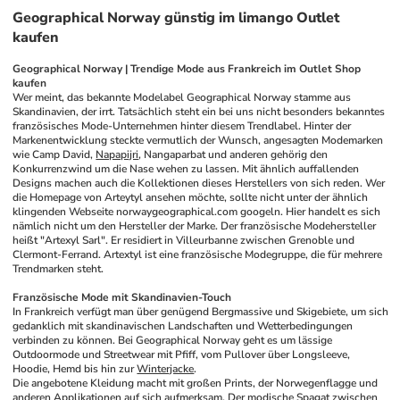
Geographical Norway günstig im limango Outlet
kaufen
Geographical Norway | Trendige Mode aus Frankreich im Outlet Shop 
kaufen
Wer meint, das bekannte Modelabel Geographical Norway stamme aus 
Skandinavien, der irrt. Tatsächlich steht ein bei uns nicht besonders bekanntes 
französisches Mode-Unternehmen hinter diesem Trendlabel. Hinter der 
Markenentwicklung steckte vermutlich der Wunsch, angesagten Modemarken 
wie Camp David, 
Napapijri
, Nangaparbat und anderen gehörig den 
Konkurrenzwind um die Nase wehen zu lassen. Mit ähnlich auffallenden 
Designs machen auch die Kollektionen dieses Herstellers von sich reden. Wer 
die Homepage von Arteytyl ansehen möchte, sollte nicht unter der ähnlich 
klingenden Webseite norwaygeographical.com googeln. Hier handelt es sich 
nämlich nicht um den Hersteller der Marke. Der französische Modehersteller 
heißt "Artexyl Sarl". Er residiert in Villeurbanne zwischen Grenoble und 
Clermont-Ferrand. Artextyl ist eine französische Modegruppe, die für mehrere 
Trendmarken steht.
Französische Mode mit Skandinavien-Touch
In Frankreich verfügt man über genügend Bergmassive und Skigebiete, um sich 
gedanklich mit skandinavischen Landschaften und Wetterbedingungen 
verbinden zu können. Bei Geographical Norway geht es um lässige 
Outdoormode und Streetwear mit Pfiff, vom Pullover über Longsleeve, 
Hoodie, Hemd bis hin zur 
Winterjacke
.
Die angebotene Kleidung macht mit großen Prints, der Norwegenflagge und 
anderen Applikationen auf sich aufmerksam. Der modische Spagat zwischen 