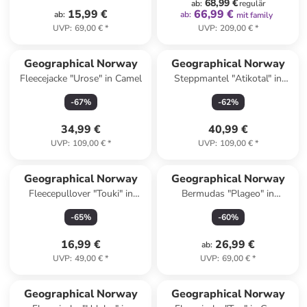
68,99 €
ab
:
regulär
15,99 €
66,99 €
ab
:
ab
:
mit family
UVP
:
69,00 €
*
UVP
:
209,00 €
*
Geographical Norway
Geographical Norway
Fleecejacke "Urose" in Camel
Steppmantel "Atikotal" in
Grün
-
67
%
-
62
%
34,99 €
40,99 €
UVP
:
109,00 €
*
UVP
:
109,00 €
*
Geographical Norway
Geographical Norway
Fleecepullover "Touki" in
Bermudas "Plageo" in
Creme/ Dunkelblau
Dunkelblau
-
65
%
-
60
%
16,99 €
26,99 €
ab
:
UVP
:
49,00 €
*
UVP
:
69,00 €
*
Geographical Norway
Geographical Norway