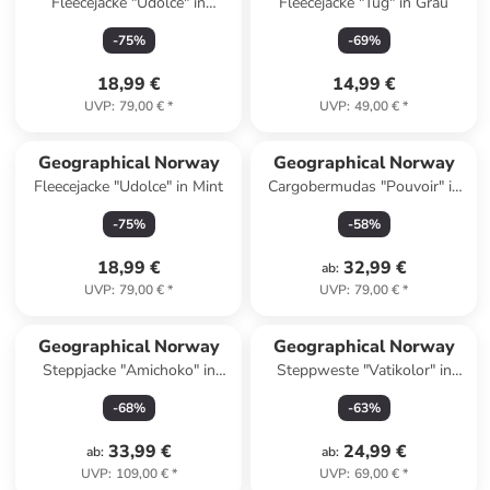
Fleecejacke "Udolce" in
Fleecejacke "Tug" in Grau
Dunkelblau
-
75
%
-
69
%
18,99 €
14,99 €
UVP
:
79,00 €
*
UVP
:
49,00 €
*
Geographical Norway
Geographical Norway
Fleecejacke "Udolce" in Mint
Cargobermudas "Pouvoir" in
Beige
-
75
%
-
58
%
18,99 €
32,99 €
ab
:
UVP
:
79,00 €
*
UVP
:
79,00 €
*
Geographical Norway
Geographical Norway
Steppjacke "Amichoko" in
Steppweste "Vatikolor" in
Anthrazit
Hellgrau
-
68
%
-
63
%
33,99 €
24,99 €
ab
:
ab
:
UVP
:
109,00 €
*
UVP
:
69,00 €
*