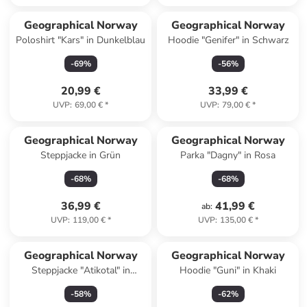
Geographical Norway
Geographical Norway
Poloshirt "Kars" in Dunkelblau
Hoodie "Genifer" in Schwarz
-
69
%
-
56
%
20,99 €
33,99 €
UVP
:
69,00 €
*
UVP
:
79,00 €
*
Geographical Norway
Geographical Norway
Steppjacke in Grün
Parka "Dagny" in Rosa
-
68
%
-
68
%
36,99 €
41,99 €
ab
:
UVP
:
119,00 €
*
UVP
:
135,00 €
*
Geographical Norway
Geographical Norway
Steppjacke "Atikotal" in
Hoodie "Guni" in Khaki
Dunkelblau
-
58
%
-
62
%