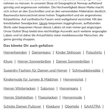
nehmen zu müssen. In unserem Shop ist Geographical Norway auffallend 
günstig und angemessen vertreten. Die Hochwertigkeit dieser Marke macht 
sich schon an den Zuschnitten und an den verwendeten Materialien deutlich. 
Baumwolle kennzeichnet einen hohen Tragekomfort und ein angenehmes 
Körperklima. Auf synthetische Fasern wird weitgehend verzichtet. Mit den 
trendstarken Sweatjacken, 
lässig
-bequemen Jogginghosen, auffallenden 
Shirts oder bequemen Hosen dieses Labels ist man immer gut angezogen. 
Unser Outlet Shop bietet eine reichhaltige Auswahl auch weiterer angesagter 
Labels und ist daher die Anlaufstelle vieler modebewusster Menschen, die 
gerne günstig shoppen.
Das könnte Dir auch gefallen
:
Herrenhemden
Damenjeans
Kinder Skihosen
Poloshirts
Khujo
Herren Sonnenbrillen
Damen Sonnenbrillen
Superdry Fashion für Damen und Herren
Schmuddelwedda
Kindermode für Jungen & Mädchen
Herrengürtel
Herren Winterjacken
Salomon
Herrenjeans
Herren Stiefeletten
Fleecejacken
Herrenmode
Schicke Damen Pullover
Kleidung
Oberteile
GAASTRA