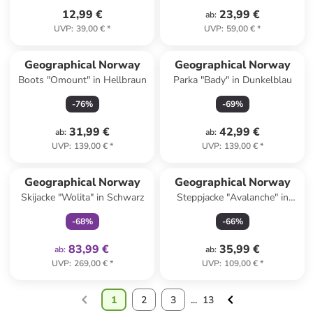
12,99 €
23,99 €
ab
:
UVP
:
39,00 €
*
UVP
:
59,00 €
*
Geographical Norway
Geographical Norway
Boots "Omount" in Hellbraun
Parka "Bady" in Dunkelblau
-
76
%
-
69
%
31,99 €
42,99 €
ab
:
ab
:
UVP
:
139,00 €
*
UVP
:
139,00 €
*
family
exklusiv
Geographical Norway
Geographical Norway
Skijacke "Wolita" in Schwarz
Steppjacke "Avalanche" in
Dunkelblau
-
68
%
-
66
%
83,99 €
35,99 €
ab
:
ab
:
UVP
:
269,00 €
*
UVP
:
109,00 €
*
1
2
3
...
13