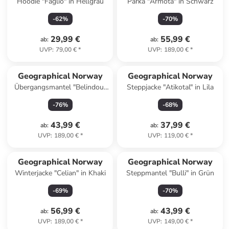
Hoodie "Faglio" in Hellgrau
Parka "Armota" in Schwarz
-
62
%
-
70
%
29,99 €
55,99 €
ab
:
ab
:
UVP
:
79,00 €
*
UVP
:
189,00 €
*
Geographical Norway
Geographical Norway
Übergangsmantel "Belindou"
Steppjacke "Atikotal" in Lila
in Beige
-
76
%
-
68
%
43,99 €
37,99 €
ab
:
ab
:
UVP
:
189,00 €
*
UVP
:
119,00 €
*
Geographical Norway
Geographical Norway
Winterjacke "Celian" in Khaki
Steppmantel "Bulli" in Grün
-
69
%
-
70
%
56,99 €
43,99 €
ab
:
ab
:
UVP
:
189,00 €
*
UVP
:
149,00 €
*