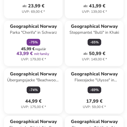
23,99 €
41,99 €
ab
:
ab
:
UVP
:
69,00 €
*
UVP
:
139,00 €
*
family
rabatt
Geographical Norway
Geographical Norway
Parka "Cherifa" in Schwarz
Steppmantel "Bulli" in Khaki
-
75
%
-
65
%
45,99 €
regulär
43,99 €
50,99 €
ab
:
mit family
UVP
:
179,00 €
*
UVP
:
149,00 €
*
Geographical Norway
Geographical Norway
Übergangsjacke "Beachwood"
Fleecejacke "Ulysse" in
in Schwarz
Bordeaux
-
74
%
-
69
%
44,99 €
17,99 €
UVP
:
175,00 €
*
UVP
:
59,00 €
*
Geographical Norway
Geographical Norway