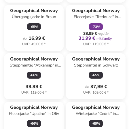
family
rabatt
Geographical Norway
Geographical Norway
Übergangsjacke in Braun
Fleecejacke "Tredouce" in
Creme
-
65
%
-
73
%
38,99 €
regulär
16,99 €
31,99 €
ab
:
mit family
UVP
:
49,00 €
*
UVP
:
119,00 €
*
Geographical Norway
Geographical Norway
Steppmantel "Atikamap" in
Steppmantel in Schwarz
Creme
-
66
%
-
65
%
39,99 €
37,99 €
ab
:
UVP
:
119,00 €
*
UVP
:
109,00 €
*
Geographical Norway
Geographical Norway
Fleecejacke "Upaline" in Oliv
Winterjacke "Cedric" in
Dunkelblau
-
66
%
-
69
%