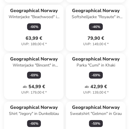
Geographical Norway
Geographical Norway
Winterjacke "Beachwood" in
Softshelljacke "Royaute" in
Dunkelblau
Rot
-
66
%
-
46
%
63,99 €
79,90 €
UVP
:
189,00 €
*
UVP
:
149,00 €
*
Geographical Norway
Geographical Norway
Winterjacke "Bincent" in
Parka "Cumi" in Khaki
Schwarz
-
69
%
-
69
%
54,99 €
42,99 €
ab
:
ab
:
UVP
:
179,00 €
*
UVP
:
139,00 €
*
Geographical Norway
Geographical Norway
Shirt "Jegory" in Dunkelblau
Sweatshirt "Gelmon" in Grau
-
66
%
-
59
%