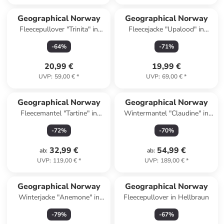
Geographical Norway
Geographical Norway
Fleecepullover "Trinita" in
Fleecejacke "Upalood" in
Dunkelblau
Koralle
-
64
%
-
71
%
20,99 €
19,99 €
UVP
:
59,00 €
*
UVP
:
69,00 €
*
Geographical Norway
Geographical Norway
Fleecemantel "Tartine" in
Wintermantel "Claudine" in
Schwarz
Khaki
-
72
%
-
70
%
32,99 €
54,99 €
ab
:
ab
:
UVP
:
119,00 €
*
UVP
:
189,00 €
*
Geographical Norway
Geographical Norway
Winterjacke "Anemone" in
Fleecepullover in Hellbraun
Schwarz
-
79
%
-
67
%