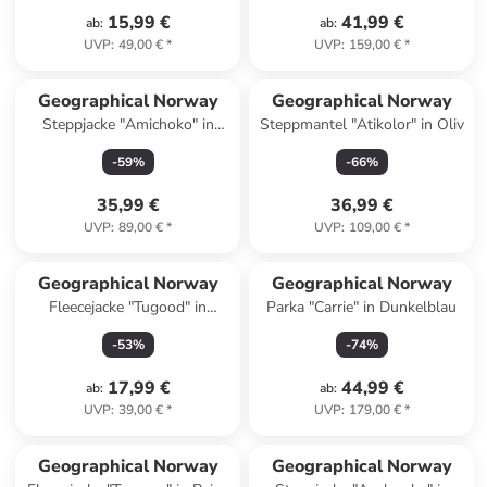
15,99 €
41,99 €
ab
:
ab
:
UVP
:
49,00 €
*
UVP
:
159,00 €
*
Geographical Norway
Geographical Norway
Steppjacke "Amichoko" in
Steppmantel "Atikolor" in Oliv
Grün
-
59
%
-
66
%
35,99 €
36,99 €
UVP
:
89,00 €
*
UVP
:
109,00 €
*
Geographical Norway
Geographical Norway
Fleecejacke "Tugood" in
Parka "Carrie" in Dunkelblau
Schwarz
-
53
%
-
74
%
17,99 €
44,99 €
ab
:
ab
:
UVP
:
39,00 €
*
UVP
:
179,00 €
*
Geographical Norway
Geographical Norway