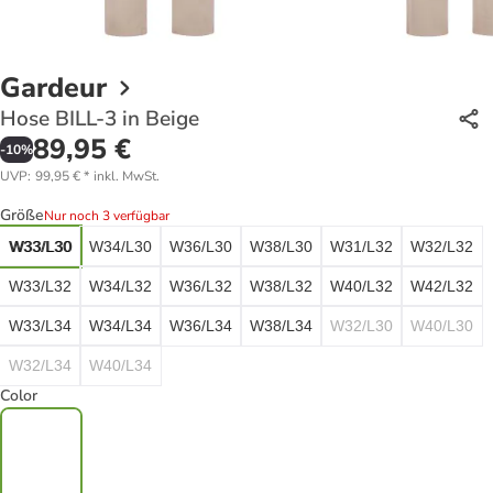
Gardeur
Hose BILL-3 in Beige
89,95 €
-
10
%
UVP
:
99,95 €
*
inkl. MwSt.
Größe
Nur noch 3 verfügbar
W33/L30
W34/L30
W36/L30
W38/L30
W31/L32
W32/L32
W33/L32
W34/L32
W36/L32
W38/L32
W40/L32
W42/L32
W33/L34
W34/L34
W36/L34
W38/L34
W32/L30
W40/L30
W32/L34
W40/L34
Color