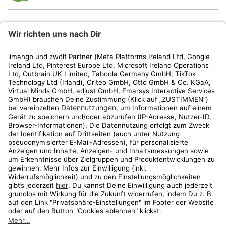
limango
Rechtliches
Kundenservice
Shop
Aktionen
Travel