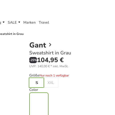
g
SALE
Marken
Travel
eatshirt in Grau
Gant
Sweatshirt in Grau
104,95 €
-
25
%
UVP
:
140,00 €
*
inkl. MwSt.
Größe
Nur noch 1 verfügbar
S
XXL
Color