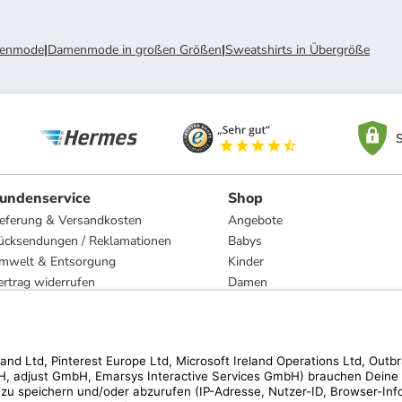
enmode
|
Damenmode in großen Größen
|
Sweatshirts in Übergröße
S
undenservice
Shop
ieferung & Versandkosten
Angebote
ücksendungen / Reklamationen
Babys
mwelt & Entsorgung
Kinder
ertrag widerrufen
Damen
esetzliche Gewährleistung und Reparatur
Herren
Wohnen
Trachten
Marken