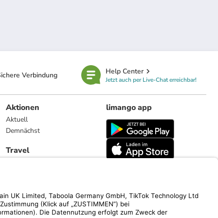
Help Center
ichere Verbindung
Jetzt auch per Live-Chat erreichbar!
Aktionen
limango app
Aktuell
Demnächst
Travel
Reiseangebote