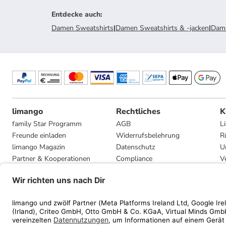
Entdecke auch
:
Damen Sweatshirts
|
Damen Sweatshirts & -jacken
|
Dam
limango
Rechtliches
K
family Star Programm
AGB
L
Freunde einladen
Widerrufsbelehrung
R
limango Magazin
Datenschutz
U
Partner & Kooperationen
Compliance
V
Jobs
Impressum
G
Presse
Privatsphäre-Einstellungen
Mediadaten
Geschenkgutscheinbedingungen