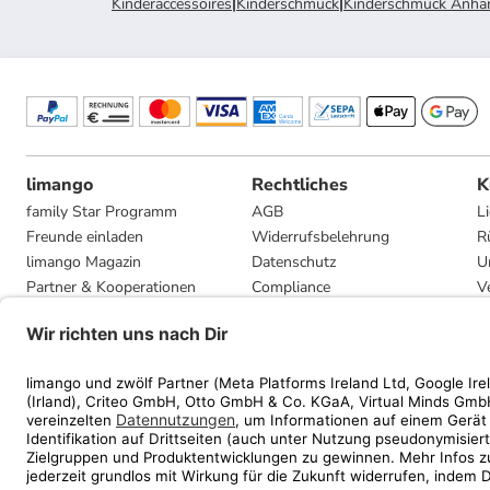
Kinderaccessoires
|
Kinderschmuck
|
Kinderschmuck Anhä
limango
Rechtliches
K
family Star Programm
AGB
L
Freunde einladen
Widerrufsbelehrung
R
limango Magazin
Datenschutz
U
Partner & Kooperationen
Compliance
V
Jobs
Impressum
G
Presse
Privatsphäre-Einstellungen
Mediadaten
Geschenkgutscheinbedingungen