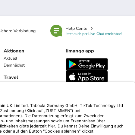
Help Center
ichere Verbindung
Jetzt auch per Live-Chat erreichbar!
Aktionen
limango app
Aktuell
Demnächst
Travel
Reiseangebote
limango.nl
limango.pl