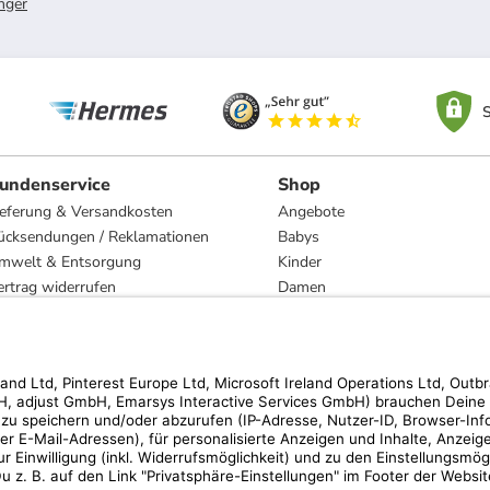
nger
S
undenservice
Shop
ieferung & Versandkosten
Angebote
ücksendungen / Reklamationen
Babys
mwelt & Entsorgung
Kinder
ertrag widerrufen
Damen
esetzliche Gewährleistung und Reparatur
Herren
Wohnen
Trachten
Marken