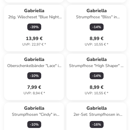
Gabriella
Gabriella
2tlg. Wäscheset "Blue Night"
Strumpfhose "Bliss" in
in Schwarz
Schwarz - 60 DEN
-
39
%
-
14
%
13,99 €
8,99 €
UVP
:
22,97 €
*
UVP
:
10,55 €
*
Gabriella
Gabriella
Oberschenkelbänder "Lace" in
Strumpfhose "High Shaper" in
Creme - 50 DEN
Beige - 20 DEN
-
10
%
-
14
%
7,99 €
8,99 €
UVP
:
8,94 €
*
UVP
:
10,55 €
*
Gabriella
Gabriella
Strumpfhosen "Cindy" in
2er-Set: Strumpfhosen in
Schwarz - 50 DEN
Schwarz - 20 DEN
-
10
%
-
16
%