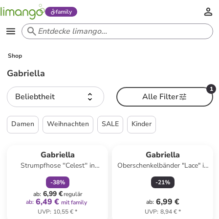
family
Shop
Gabriella
1
Beliebtheit
Alle Filter
Damen
Weihnachten
SALE
Kinder
family
rabatt
Gabriella
Gabriella
Strumpfhose ''Celest'' in
Oberschenkelbänder "Lace" in
Schwarz - 50 DEN
Schwarz - 50 DEN
-
38
%
-
21
%
6,99 €
ab
:
regulär
6,49 €
6,99 €
ab
:
ab
:
mit family
UVP
:
10,55 €
*
UVP
:
8,94 €
*