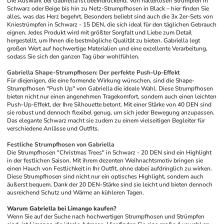
Die Auswahl bei Gabriella ist beeindruckend. Von halterlosen Strümpfen in 
Schwarz oder Beige bis hin zu Netz-Strumpfhosen in Black – hier finden Sie 
alles, was das Herz begehrt. Besonders beliebt sind auch die 3x 2er-Sets von 
Kniestrümpfen in Schwarz - 15 DEN, die sich ideal für den täglichen Gebrauch 
eignen. Jedes Produkt wird mit größter Sorgfalt und Liebe zum Detail 
hergestellt, um Ihnen die bestmögliche Qualität zu bieten. Gabriella legt 
großen Wert auf hochwertige Materialien und eine exzellente Verarbeitung, 
sodass Sie sich den ganzen Tag über wohlfühlen.
Gabriella Shape-Strumpfhosen: Der perfekte Push-Up-Effekt
Für diejenigen, die eine formende Wirkung wünschen, sind die Shape-
Strumpfhosen "Push Up" von Gabriella die ideale Wahl. Diese Strumpfhosen 
bieten nicht nur einen angenehmen Tragekomfort, sondern auch einen leichten 
Push-Up-Effekt, der Ihre Silhouette betont. Mit einer Stärke von 40 DEN sind 
sie robust und dennoch flexibel genug, um sich jeder Bewegung anzupassen. 
Das elegante Schwarz macht sie zudem zu einem vielseitigen Begleiter für 
verschiedene Anlässe und Outfits.
Festliche Strumpfhosen von Gabriella
Die Strumpfhosen "Christmas Trees" in Schwarz - 20 DEN sind ein Highlight 
in der festlichen Saison. Mit ihrem dezenten Weihnachtsmotiv bringen sie 
einen Hauch von Festlichkeit in Ihr Outfit, ohne dabei aufdringlich zu wirken. 
Diese Strumpfhosen sind nicht nur ein optisches Highlight, sondern auch 
äußerst bequem. Dank der 20 DEN-Stärke sind sie leicht und bieten dennoch 
ausreichend Schutz und Wärme an kühleren Tagen.
Warum Gabriella bei Limango kaufen?
Wenn Sie auf der Suche nach hochwertigen Strumpfhosen und Strümpfen 