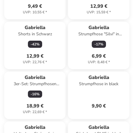
9,49 €
12,99 €
UVP
:
10,55 €
*
UVP
:
15,59 €
*
Gabriella
Gabriella
Shorts in Schwarz
Strumpfhose "Silvi" in
Schwarz - 20 DEN
-
42
%
-
17
%
12,99 €
6,99 €
UVP
:
22,76 €
*
UVP
:
8,48 €
*
Gabriella
Gabriella
3er-Set: Strumpfhosen
Strumpfhose in black
"Microfibre" in Schwarz - 50
-
16
%
DEN
18,99 €
9,90 €
UVP
:
22,69 €
*
Gabriella
Gabriella