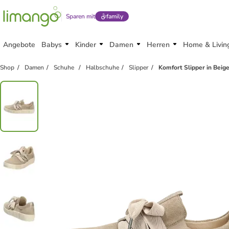
Sparen mit
family
Angebote
Babys
Kinder
Damen
Herren
Home & Livin
Shop
Damen
Schuhe
Halbschuhe
Slipper
Komfort Slipper in Beig