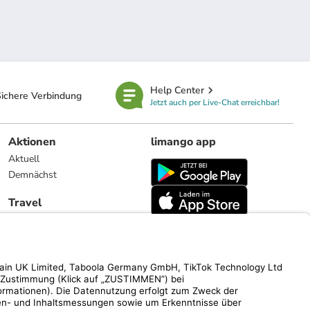
Help Center
ichere Verbindung
Jetzt auch per Live-Chat erreichbar!
Aktionen
limango app
Aktuell
Demnächst
Travel
Reiseangebote