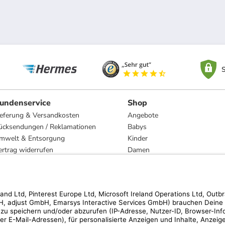
S
undenservice
Shop
ieferung & Versandkosten
Angebote
ücksendungen / Reklamationen
Babys
mwelt & Entsorgung
Kinder
ertrag widerrufen
Damen
esetzliche Gewährleistung und Reparatur
Herren
Wohnen
Trachten
Marken