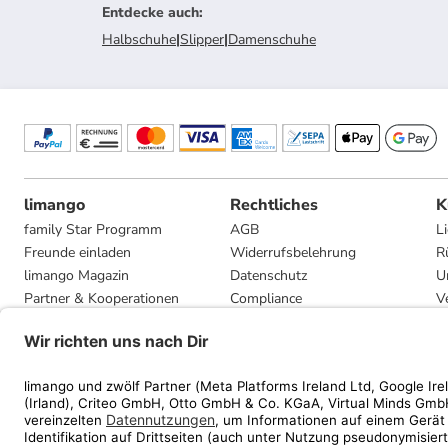
Entdecke auch
:
Halbschuhe
|
Slipper
|
Damenschuhe
limango
Rechtliches
K
family Star Programm
AGB
L
Freunde einladen
Widerrufsbelehrung
R
limango Magazin
Datenschutz
U
Partner & Kooperationen
Compliance
V
Jobs
Impressum
G
Presse
Privatsphäre-Einstellungen
Mediadaten
Geschenkgutscheinbedingungen