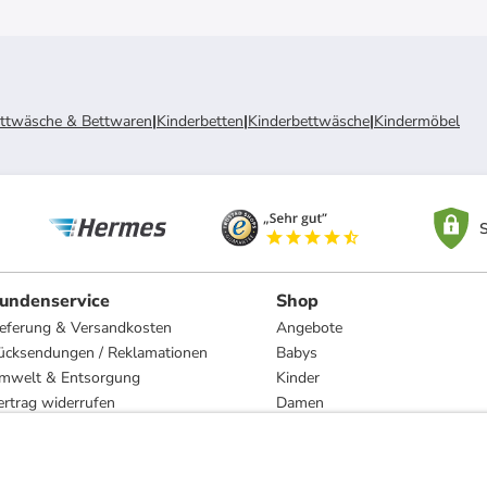
ttwäsche & Bettwaren
|
Kinderbetten
|
Kinderbettwäsche
|
Kindermöbel
S
undenservice
Shop
ieferung & Versandkosten
Angebote
ücksendungen / Reklamationen
Babys
mwelt & Entsorgung
Kinder
ertrag widerrufen
Damen
esetzliche Gewährleistung und Reparatur
Herren
Wohnen
Trachten