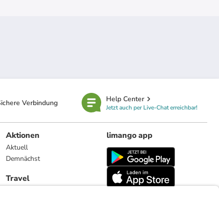
Help Center
ichere Verbindung
Jetzt auch per Live-Chat erreichbar!
Aktionen
limango app
Aktuell
Demnächst
Travel
Reiseangebote