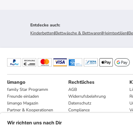
Entdecke auch
:
Kinderbetten
|
Bettwäsche & Bettwaren
|
Heimtextilien
|
Be
limango
Rechtliches
K
family Star Programm
AGB
L
Freunde einladen
Widerrufsbelehrung
R
limango Magazin
Datenschutz
U
Partner & Kooperationen
Compliance
V
Jobs
Impressum
G
Presse
Privatsphäre-Einstellungen
Mediadaten
Geschenkgutscheinbedingungen