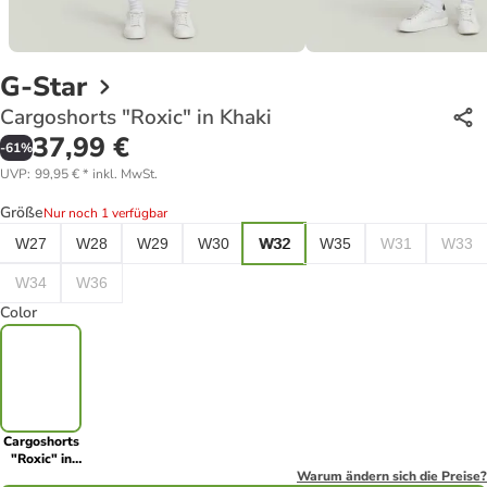
G-Star
Cargoshorts "Roxic" in Khaki
37,99 €
-
61
%
UVP
:
99,95 €
*
inkl. MwSt.
Größe
Nur noch 1 verfügbar
W27
W28
W29
W30
W32
W35
W31
W33
W34
W36
Color
Cargoshorts
"Roxic" in
Khaki
Warum ändern sich die Preise?