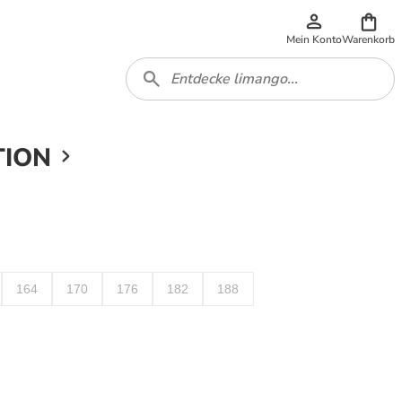
Mein Konto
Warenkorb
TION
164
170
176
182
188