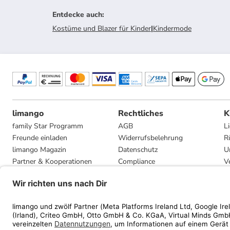
Entdecke auch
:
Kostüme und Blazer für Kinder
|
Kindermode
limango
Rechtliches
K
family Star Programm
AGB
L
Freunde einladen
Widerrufsbelehrung
R
limango Magazin
Datenschutz
U
Partner & Kooperationen
Compliance
V
Jobs
Impressum
G
Presse
Privatsphäre-Einstellungen
Mediadaten
Geschenkgutscheinbedingungen