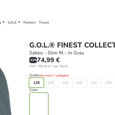
g
SALE
Marken
Travel
G.O.L.® FINEST COLLEC
Sakko - Slim fit - in Grau
74,99 €
-
53
%
UVP
:
159,95 €
*
inkl. MwSt.
Größe
Nur noch 1 verfügbar
128
134
140
146
152
158
Color