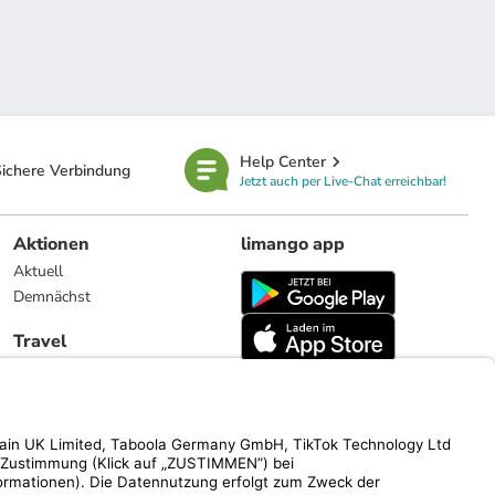
Help Center
ichere Verbindung
Jetzt auch per Live-Chat erreichbar!
Aktionen
limango app
Aktuell
Demnächst
Travel
Reiseangebote