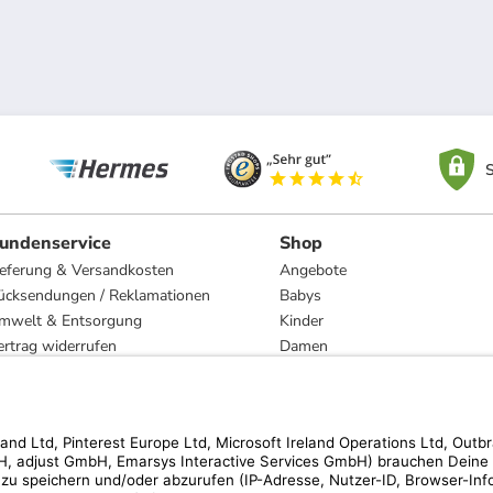
S
undenservice
Shop
ieferung & Versandkosten
Angebote
ücksendungen / Reklamationen
Babys
mwelt & Entsorgung
Kinder
ertrag widerrufen
Damen
esetzliche Gewährleistung und Reparatur
Herren
Wohnen
Trachten
Marken