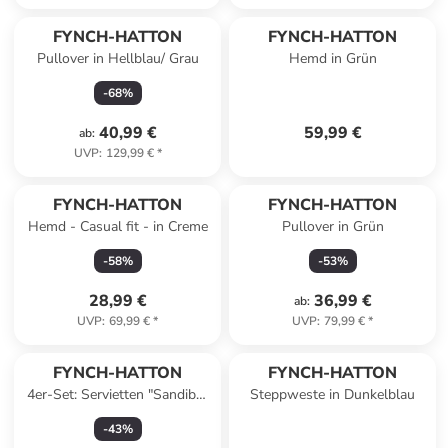
FYNCH-HATTON
FYNCH-HATTON
Pullover in Hellblau/ Grau
Hemd in Grün
-
68
%
40,99 €
59,99 €
ab
:
UVP
:
129,99 €
*
FYNCH-HATTON
FYNCH-HATTON
Hemd - Casual fit - in Creme
Pullover in Grün
-
58
%
-
53
%
28,99 €
36,99 €
ab
:
UVP
:
69,99 €
*
UVP
:
79,99 €
*
FYNCH-HATTON
FYNCH-HATTON
4er-Set: Servietten "Sandibe"
Steppweste in Dunkelblau
in Blau - (L)50 x (B)50 cm
-
43
%