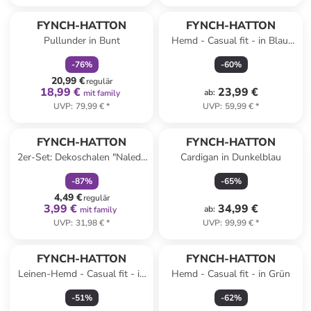
family
rabatt
FYNCH-HATTON
FYNCH-HATTON
Pullunder in Bunt
Hemd - Casual fit - in Blau/
Rot
-
76
%
-
60
%
20,99 €
regulär
18,99 €
23,99 €
ab
:
mit family
UVP
:
79,99 €
*
UVP
:
59,99 €
*
family
rabatt
FYNCH-HATTON
FYNCH-HATTON
2er-Set: Dekoschalen "Naledi"
Cardigan in Dunkelblau
in Rosa/ Gold - Ø 16,5 cm
-
87
%
-
65
%
4,49 €
regulär
3,99 €
34,99 €
ab
:
mit family
UVP
:
31,98 €
*
UVP
:
99,99 €
*
FYNCH-HATTON
FYNCH-HATTON
Leinen-Hemd - Casual fit - in
Hemd - Casual fit - in Grün
Rosa
-
51
%
-
62
%