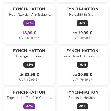
family
exklusiv
FYNCH-HATTON
FYNCH-HATTON
Pouf "Lakeisha" in Beige -
Poloshirt in Grün
(B)45 x (H)45 cm
-
78
%
-
60
%
18,99 €
19,99 €
ab
:
UVP
:
89,99 €
*
UVP
:
49,99 €
*
FYNCH-HATTON
FYNCH-HATTON
Cardigan in Grün
Leinen-Hemd - Casual fit - in
Hellblau
-
63
%
-
61
%
32,99 €
30,99 €
ab
:
ab
:
UVP
:
89,99 €
*
UVP
:
79,99 €
*
family
exklusiv
FYNCH-HATTON
FYNCH-HATTON
Tagesdecke "Zola" in Creme -
Shorts in Hellblau
(L)130 x (B)80 cm
-
80
%
-
55
%