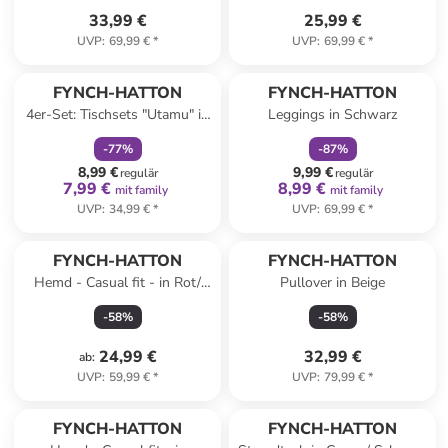
33,99 €
25,99 €
UVP
:
69,99 €
*
UVP
:
69,99 €
*
family
rabatt
family
rabatt
FYNCH-HATTON
FYNCH-HATTON
4er-Set: Tischsets "Utamu" in
Leggings in Schwarz
Beige - (L)33 x (B)33 cm
-
77
%
-
87
%
8,99 €
9,99 €
regulär
regulär
7,99 €
8,99 €
mit family
mit family
UVP
:
34,99 €
*
UVP
:
69,99 €
*
FYNCH-HATTON
FYNCH-HATTON
Hemd - Casual fit - in Rot/
Pullover in Beige
Blau
-
58
%
-
58
%
24,99 €
32,99 €
ab
:
UVP
:
59,99 €
*
UVP
:
79,99 €
*
family
rabatt
FYNCH-HATTON
FYNCH-HATTON