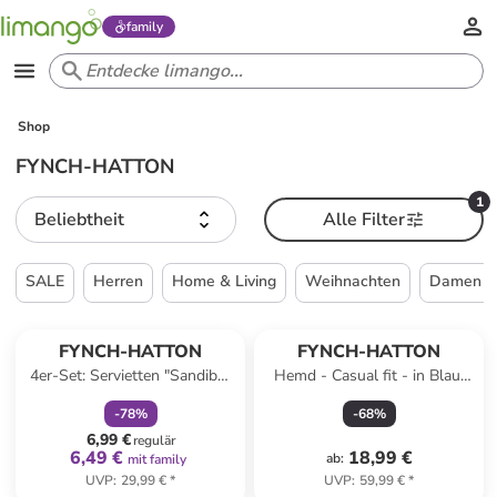
family
Shop
FYNCH-HATTON
1
Beliebtheit
Alle Filter
SALE
Herren
Home & Living
Weihnachten
Damen
family
rabatt
FYNCH-HATTON
FYNCH-HATTON
4er-Set: Servietten "Sandibe"
Hemd - Casual fit - in Blau/
in Beige - (L)50 x (B)50 cm
Hellblau
-
78
%
-
68
%
6,99 €
regulär
6,49 €
18,99 €
ab
:
mit family
UVP
:
29,99 €
*
UVP
:
59,99 €
*