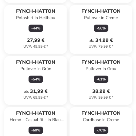
FYNCH-HATTON
FYNCH-HATTON
Poloshirt in Hellblau
Pullover in Creme
-
44
%
-
56
%
27,99 €
34,99 €
ab
:
UVP
:
49,99 €
*
UVP
:
79,99 €
*
FYNCH-HATTON
FYNCH-HATTON
Pullover in Grün
Pullover in Grau
-
54
%
-
61
%
31,99 €
38,99 €
ab
:
UVP
:
69,99 €
*
UVP
:
99,99 €
*
FYNCH-HATTON
FYNCH-HATTON
Hemd - Casual fit - in Blau/
Cordhose in Creme
Orange
-
60
%
-
70
%