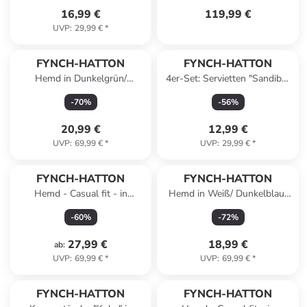
16,99 €
119,99 €
UVP
:
29,99 €
*
FYNCH-HATTON
FYNCH-HATTON
Hemd in Dunkelgrün/
4er-Set: Servietten "Sandibe"
Dunkelblau
in Pink - (L)50 x (B)50 cm
-
70
%
-
56
%
20,99 €
12,99 €
UVP
:
69,99 €
*
UVP
:
29,99 €
*
FYNCH-HATTON
FYNCH-HATTON
Hemd - Casual fit - in
Hemd in Weiß/ Dunkelblau/
Dunkelblau
Gelb
-
60
%
-
72
%
27,99 €
18,99 €
ab
:
UVP
:
69,99 €
*
UVP
:
69,99 €
*
FYNCH-HATTON
FYNCH-HATTON