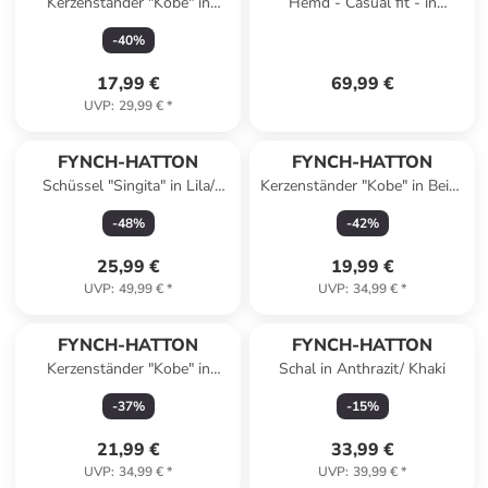
Kerzenständer "Kobe" in
Hemd - Casual fit - in
Schwarz - (H)20 x Ø 10,5 cm
Dunkelblau/ Gelb/ Weiß
-
40
%
17,99 €
69,99 €
UVP
:
29,99 €
*
FYNCH-HATTON
FYNCH-HATTON
Schüssel "Singita" in Lila/
Kerzenständer "Kobe" in Beige
Hellbraun - Ø 30 cm
- (H)36 x Ø 11,5 cm
-
48
%
-
42
%
25,99 €
19,99 €
UVP
:
49,99 €
*
UVP
:
34,99 €
*
FYNCH-HATTON
FYNCH-HATTON
Kerzenständer "Kobe" in
Schal in Anthrazit/ Khaki
Schwarz - (H)36 x Ø 11,5 cm
-
37
%
-
15
%
21,99 €
33,99 €
UVP
:
34,99 €
*
UVP
:
39,99 €
*