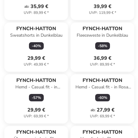
35,99 €
39,99 €
ab
:
UVP
:
89,99 €
*
UVP
:
119,99 €
*
FYNCH-HATTON
FYNCH-HATTON
Sweatshorts in Dunkelblau
Fleeceweste in Dunkelblau
-
40
%
-
58
%
29,99 €
36,99 €
UVP
:
49,99 €
*
UVP
:
89,99 €
*
FYNCH-HATTON
FYNCH-HATTON
Hemd - Casual fit - in
Hemd - Casual fit - in Rosa/
Dunkelblau/ Weiß
Dunkelblau
-
57
%
-
60
%
29,99 €
27,99 €
ab
:
UVP
:
69,99 €
*
UVP
:
69,99 €
*
FYNCH-HATTON
FYNCH-HATTON