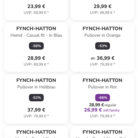
23,99 €
29,99 €
UVP
:
59,99 €
*
UVP
:
99,99 €
*
FYNCH-HATTON
FYNCH-HATTON
Hemd - Casual fit - in Blau
Pullover in Orange
-
58
%
-
53
%
28,99 €
36,99 €
ab
:
UVP
:
69,99 €
*
UVP
:
79,99 €
*
family
rabatt
FYNCH-HATTON
FYNCH-HATTON
Pullover in Hellblau
Pullover in Rot
-
52
%
-
66
%
28,99 €
regulär
37,99 €
26,99 €
mit family
UVP
:
79,99 €
*
UVP
:
79,99 €
*
FYNCH-HATTON
FYNCH-HATTON