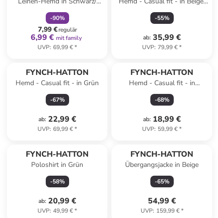
Leinen-Hemd in Schwarz/
Hemd - Casual fit - in Beige/
Pink
Bunt
-
90
%
-
55
%
7,99 €
regulär
6,99 €
35,99 €
ab
:
mit family
UVP
:
69,99 €
*
UVP
:
79,99 €
*
FYNCH-HATTON
FYNCH-HATTON
Hemd - Casual fit - in Grün
Hemd - Casual fit - in
Hellblau
-
67
%
-
68
%
22,99 €
18,99 €
ab
:
ab
:
UVP
:
69,99 €
*
UVP
:
59,99 €
*
FYNCH-HATTON
FYNCH-HATTON
Poloshirt in Grün
Übergangsjacke in Beige
-
58
%
-
65
%
20,99 €
54,99 €
ab
:
UVP
:
49,99 €
*
UVP
:
159,99 €
*