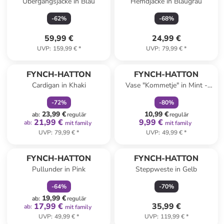
Übergangsjacke in Blau
Hemdjacke in Blaugrau
-
62
%
-
68
%
59,99 €
24,99 €
UVP
:
159,99 €
*
UVP
:
79,99 €
*
family
rabatt
family
rabatt
FYNCH-HATTON
FYNCH-HATTON
Cardigan in Khaki
Vase "Kommetje" in Mint -
(H)17 x Ø 14 cm
-
72
%
-
80
%
23,99 €
10,99 €
ab
:
regulär
regulär
21,99 €
9,99 €
ab
:
mit family
mit family
UVP
:
79,99 €
*
UVP
:
49,99 €
*
family
rabatt
FYNCH-HATTON
FYNCH-HATTON
Pullunder in Pink
Steppweste in Gelb
-
64
%
-
70
%
19,99 €
ab
:
regulär
17,99 €
35,99 €
ab
:
mit family
UVP
:
49,99 €
*
UVP
:
119,99 €
*