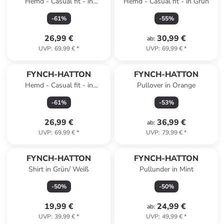
Hemd - Casual fit - in
Hemd - Casual fit - in Grün
Dunkelblau/ Weiß
-
61
%
-
55
%
26,99 €
30,99 €
ab
:
UVP
:
69,99 €
*
UVP
:
69,99 €
*
FYNCH-HATTON
FYNCH-HATTON
Hemd - Casual fit - in
Pullover in Orange
Dunkelblau
-
61
%
-
53
%
26,99 €
36,99 €
ab
:
UVP
:
69,99 €
*
UVP
:
79,99 €
*
FYNCH-HATTON
FYNCH-HATTON
Shirt in Grün/ Weiß
Pullunder in Mint
-
50
%
-
50
%
19,99 €
24,99 €
ab
:
UVP
:
39,99 €
*
UVP
:
49,99 €
*