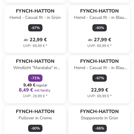
FYNCH-HATTON
FYNCH-HATTON
Hemd - Casual fit - in Grün
Hemd - Casual fit - in Blau/
Weiß
-
67
%
-
60
%
22,99 €
27,99 €
ab
:
ab
:
UVP
:
69,99 €
*
UVP
:
69,99 €
*
family
rabatt
FYNCH-HATTON
FYNCH-HATTON
Windlicht "Marataba" in
Hemd - Casual fit - in Blau/
Schwarz - (H)20x Ø 18 cm
Hellblau
-
71
%
-
67
%
9,49 €
regulär
8,49 €
22,99 €
mit family
UVP
:
29,99 €
*
UVP
:
69,99 €
*
FYNCH-HATTON
FYNCH-HATTON
Pullover in Creme
Steppweste in Grün
-
60
%
-
66
%