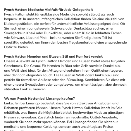
Fynch Hatton: Modische Vielfalt für Jede Gelegenheit
Fynch Hatton steht für erstklassige Mode, die sowohl stilvoll als auch 
bequem ist. In unserer umfangreichen Kollektion finden Sie eine Vielzahl von 
Kleidungsstücken, die perfekt für unterschiedliche Anlässe geeignet sind. Ob 
Sie nach einem Longsleeve in Schwarz oder Dunkelblau suchen, einer 
Sweatjacke in Khaki oder Dunkelblau, oder einem Kleid in lebhaften Farben 
wie Schwarz, Lila und Pink – bei uns werden Sie fündig. Jedes Teil ist 
sorgfältig gefertigt, um Ihnen den besten Tragekomfort und eine ansprechende 
Optik zu bieten. 
Fynch Hatton Hemden und Blusen: Stil und Komfort vereint
Unsere Auswahl an Fynch Hatton Hemden und Blusen bietet etwas für jeden 
Geschmack. Die Casual Fit Hemden in Blau oder Gelb sowie in Dunkelblau 
und Weiß sind ideal für den Alltag und verleihen Ihrem Outfit einen legeren, 
aber dennoch eleganten Touch. Die Blusen in Weiß oder Dunkelblau sind 
perfekt für formellere Anlässe oder den Büroalltag. Kombinieren Sie diese mit 
einer unserer Sweatjacken oder Longsleeves, um einen lässigen, aber dennoch 
stilvollen Look zu kreieren.
Warum Fynch Hatton bei Limango kaufen?
Einkaufen bei Limango bedeutet, dass Sie von attraktiven Angeboten und 
Rabatten profitieren können. Unsere Fynch Hatton Kollektion ist oft im Sale 
erhältlich, was Ihnen die Möglichkeit bietet, hochwertige Mode zu günstigen 
Preisen zu erwerben. Zusätzlich bieten wir regelmäßig Outlet-Angebote, 
wodurch Sie noch mehr sparen können. Bei Limango finden Sie nicht nur 
modische und bequeme Kleidung, sondern auch unschlagbare Preise. 