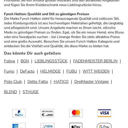
Profitieren Sie von unserer großen Auswahl und den attraktiven Angeboten 
und fügen Sie Ihrem Kleiderschrank neue Lieblingsstücke hinzu.
Fynch Hatton: Qualität und Stil zu günstigen Preisen
Die Marke Fynch Hatton steht für herausragende Qualität und zeitlosen Stil. 
Jedes Kleidungsstück ist aus hochwertigen Materialien gefertigt, die langlebig 
und pflegeleicht sind. Unsere Angebote machen es Ihnen leicht, stilvolle 
Mode zu günstigen Preisen zu finden. Egal, ob Sie ein neues Hemd, eine Bluse 
oder eine Sweatjacke suchen – bei Limango finden Sie stets attraktive Preise 
und eine große Auswahl. Besuchen Sie unsere Fynch Hatton Kategorie und 
entdecken Sie die Vielfalt und Qualität, die diese Marke zu bieten hat.
Das könnte Dir auch gefallen
:
Fobya
BGN
LIEBLINGSSTÜCK
FADENMEISTER BERLIN
Fumo
DeFacto
HELMIDGE
FUBU
WITT WEIDEN
Polo Club
Detto Fatto
HATICO
DreiMaster Vintage
BLEND
STHUGE