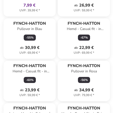
7,99 €
26,99 €
ab
:
UVP
:
39,99 €
*
UVP
:
59,99 €
*
FYNCH-HATTON
FYNCH-HATTON
Pullover in Blau
Hemd - Casual fit - in
Hellblau
-
55
%
-
67
%
30,99 €
22,99 €
ab
:
ab
:
UVP
:
69,99 €
*
UVP
:
69,99 €
*
FYNCH-HATTON
FYNCH-HATTON
Hemd - Casual fit - in
Pullover in Rosa
Hellblau
-
60
%
-
56
%
23,99 €
34,99 €
ab
:
ab
:
UVP
:
59,99 €
*
UVP
:
79,99 €
*
family
rabatt
FYNCH-HATTON
FYNCH-HATTON