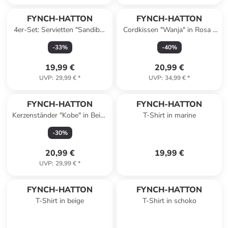
FYNCH-HATTON
FYNCH-HATTON
4er-Set: Servietten "Sandibe"
Cordkissen "Wanja" in Rosa -
in Bunt - (L)50 x (B)50 cm
(L)50 x (B)50 cm
-
33
%
-
40
%
19,99 €
20,99 €
UVP
:
29,99 €
*
UVP
:
34,99 €
*
FYNCH-HATTON
FYNCH-HATTON
Kerzenständer "Kobe" in Beige
T-Shirt in marine
- (H)20 x Ø 10,5 cm
-
30
%
20,99 €
19,99 €
UVP
:
29,99 €
*
FYNCH-HATTON
FYNCH-HATTON
T-Shirt in beige
T-Shirt in schoko