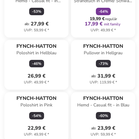
Hemd - Casual fit - in
Strandtuch in Creme/ Schwarz
Dunkelblau/ Grau
- (L)200 x (B)100 cm
-
53
%
-
64
%
19,99 €
regulär
27,99 €
17,99 €
ab
:
mit family
UVP
:
59,99 €
*
UVP
:
49,99 €
*
FYNCH-HATTON
FYNCH-HATTON
Poloshirt in Hellblau
Pullover in Hellgrau
-
46
%
-
73
%
26,99 €
31,99 €
ab
:
UVP
:
49,99 €
*
UVP
:
119,99 €
*
FYNCH-HATTON
FYNCH-HATTON
Poloshirt in Pink
Hemd - Casual fit - in Blau
-
54
%
-
60
%
22,99 €
23,99 €
ab
:
UVP
:
49,99 €
*
UVP
:
59,99 €
*