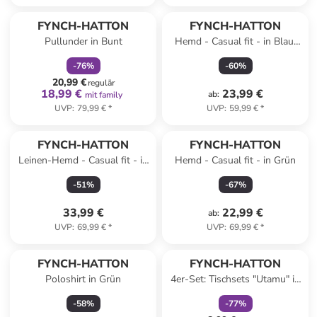
family
rabatt
FYNCH-HATTON
FYNCH-HATTON
Pullunder in Bunt
Hemd - Casual fit - in Blau/
Rot
-
76
%
-
60
%
20,99 €
regulär
18,99 €
23,99 €
ab
:
mit family
UVP
:
79,99 €
*
UVP
:
59,99 €
*
FYNCH-HATTON
FYNCH-HATTON
Leinen-Hemd - Casual fit - in
Hemd - Casual fit - in Grün
Rosa
-
51
%
-
67
%
33,99 €
22,99 €
ab
:
UVP
:
69,99 €
*
UVP
:
69,99 €
*
family
rabatt
FYNCH-HATTON
FYNCH-HATTON
Poloshirt in Grün
4er-Set: Tischsets "Utamu" in
Beige - (L)33 x (B)33 cm
-
58
%
-
77
%