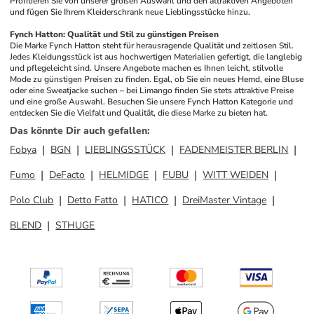
Profitieren Sie von unserer großen Auswahl und den attraktiven Angeboten 
und fügen Sie Ihrem Kleiderschrank neue Lieblingsstücke hinzu.
Fynch Hatton: Qualität und Stil zu günstigen Preisen
Die Marke Fynch Hatton steht für herausragende Qualität und zeitlosen Stil. 
Jedes Kleidungsstück ist aus hochwertigen Materialien gefertigt, die langlebig 
und pflegeleicht sind. Unsere Angebote machen es Ihnen leicht, stilvolle 
Mode zu günstigen Preisen zu finden. Egal, ob Sie ein neues Hemd, eine Bluse 
oder eine Sweatjacke suchen – bei Limango finden Sie stets attraktive Preise 
und eine große Auswahl. Besuchen Sie unsere Fynch Hatton Kategorie und 
entdecken Sie die Vielfalt und Qualität, die diese Marke zu bieten hat.
Das könnte Dir auch gefallen
:
Fobya
BGN
LIEBLINGSSTÜCK
FADENMEISTER BERLIN
Fumo
DeFacto
HELMIDGE
FUBU
WITT WEIDEN
Polo Club
Detto Fatto
HATICO
DreiMaster Vintage
BLEND
STHUGE