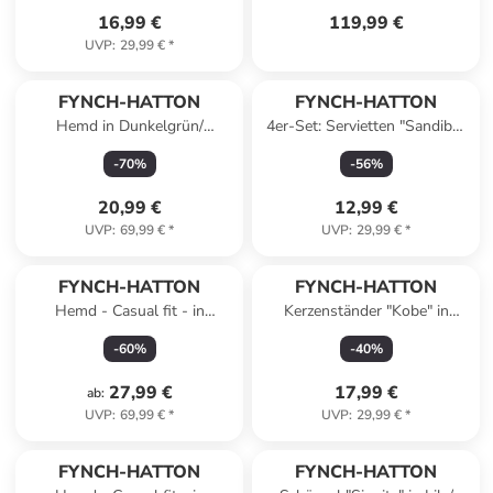
16,99 €
119,99 €
UVP
:
29,99 €
*
FYNCH-HATTON
FYNCH-HATTON
Hemd in Dunkelgrün/
4er-Set: Servietten "Sandibe"
Dunkelblau
in Pink - (L)50 x (B)50 cm
-
70
%
-
56
%
20,99 €
12,99 €
UVP
:
69,99 €
*
UVP
:
29,99 €
*
FYNCH-HATTON
FYNCH-HATTON
Hemd - Casual fit - in
Kerzenständer "Kobe" in
Dunkelblau
Schwarz - (H)20 x Ø 10,5 cm
-
60
%
-
40
%
27,99 €
17,99 €
ab
:
UVP
:
69,99 €
*
UVP
:
29,99 €
*
FYNCH-HATTON
FYNCH-HATTON