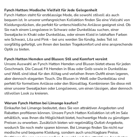
Fynch Hatton: Modische Vielfalt für Jede Gelegenheit
Fynch Hatton steht für erstklassige Mode, die sowohl stilvoll als auch 
bequem ist. In unserer umfangreichen Kollektion finden Sie eine Vielzahl von 
Kleidungsstücken, die perfekt für unterschiedliche Anlässe geeignet sind. Ob 
Sie nach einem Longsleeve in Schwarz oder Dunkelblau suchen, einer 
Sweatjacke in Khaki oder Dunkelblau, oder einem Kleid in lebhaften Farben 
wie Schwarz, Lila und Pink – bei uns werden Sie fündig. Jedes Teil ist 
sorgfältig gefertigt, um Ihnen den besten Tragekomfort und eine ansprechende 
Optik zu bieten. 
Fynch Hatton Hemden und Blusen: Stil und Komfort vereint
Unsere Auswahl an Fynch Hatton Hemden und Blusen bietet etwas für jeden 
Geschmack. Die Casual Fit Hemden in Blau oder Gelb sowie in Dunkelblau 
und Weiß sind ideal für den Alltag und verleihen Ihrem Outfit einen legeren, 
aber dennoch eleganten Touch. Die Blusen in Weiß oder Dunkelblau sind 
perfekt für formellere Anlässe oder den Büroalltag. Kombinieren Sie diese mit 
einer unserer Sweatjacken oder Longsleeves, um einen lässigen, aber dennoch 
stilvollen Look zu kreieren.
Warum Fynch Hatton bei Limango kaufen?
Einkaufen bei Limango bedeutet, dass Sie von attraktiven Angeboten und 
Rabatten profitieren können. Unsere Fynch Hatton Kollektion ist oft im Sale 
erhältlich, was Ihnen die Möglichkeit bietet, hochwertige Mode zu günstigen 
Preisen zu erwerben. Zusätzlich bieten wir regelmäßig Outlet-Angebote, 
wodurch Sie noch mehr sparen können. Bei Limango finden Sie nicht nur 
modische und bequeme Kleidung, sondern auch unschlagbare Preise. 