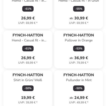
Hemd - Casual fit - in
Hemd - Casual fit - in Grün
Dunkelblau/ Weiß
-
61
%
-
55
%
26,99 €
30,99 €
ab
:
UVP
:
69,99 €
*
UVP
:
69,99 €
*
FYNCH-HATTON
FYNCH-HATTON
Hemd - Casual fit - in
Pullover in Orange
Dunkelblau
-
61
%
-
53
%
26,99 €
36,99 €
ab
:
UVP
:
69,99 €
*
UVP
:
79,99 €
*
FYNCH-HATTON
FYNCH-HATTON
Shirt in Grün/ Weiß
Pullunder in Mint
-
50
%
-
50
%
19,99 €
24,99 €
ab
:
UVP
:
39,99 €
*
UVP
:
49,99 €
*