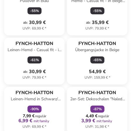
Pullover in Blau
Hemd - Casual fit - in Beige/
Bunt
-
55
%
-
55
%
30,99 €
35,99 €
ab
:
ab
:
UVP
:
69,99 €
*
UVP
:
79,99 €
*
FYNCH-HATTON
FYNCH-HATTON
Leinen-Hemd - Casual fit - in
Übergangsjacke in Beige
Hellblau
-
61
%
-
65
%
30,99 €
54,99 €
ab
:
UVP
:
79,99 €
*
UVP
:
159,99 €
*
family
rabatt
family
rabatt
FYNCH-HATTON
FYNCH-HATTON
Leinen-Hemd in Schwarz/
2er-Set: Dekoschalen "Naledi"
Pink
in Rosa/ Gold - Ø 16,5 cm
-
90
%
-
87
%
7,99 €
4,49 €
regulär
regulär
6,99 €
3,99 €
mit family
mit family
UVP
:
69,99 €
*
UVP
:
31,98 €
*