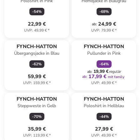
Poloshirt in Pink
Hemdjacke in Blaugrau
-
54
%
-
68
%
22,99 €
24,99 €
ab
:
UVP
:
49,99 €
*
UVP
:
79,99 €
*
family
rabatt
FYNCH-HATTON
FYNCH-HATTON
Übergangsjacke in Blau
Pullunder in Pink
-
62
%
-
64
%
19,99 €
ab
:
regulär
59,99 €
17,99 €
ab
:
mit family
UVP
:
159,99 €
*
UVP
:
49,99 €
*
FYNCH-HATTON
FYNCH-HATTON
Steppweste in Gelb
Poloshirt in Hellblau
-
70
%
-
44
%
35,99 €
27,99 €
UVP
:
119,99 €
*
UVP
:
49,99 €
*