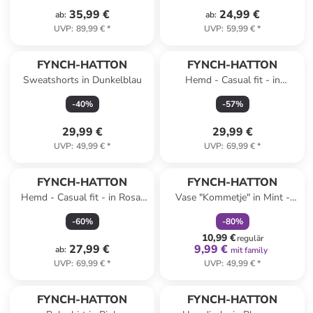
35,99 €
24,99 €
ab
:
ab
:
UVP
:
89,99 €
*
UVP
:
59,99 €
*
FYNCH-HATTON
FYNCH-HATTON
Sweatshorts in Dunkelblau
Hemd - Casual fit - in
Dunkelblau/ Weiß
-
40
%
-
57
%
29,99 €
29,99 €
UVP
:
49,99 €
*
UVP
:
69,99 €
*
family
rabatt
FYNCH-HATTON
FYNCH-HATTON
Hemd - Casual fit - in Rosa/
Vase "Kommetje" in Mint -
Dunkelblau
(H)17 x Ø 14 cm
-
60
%
-
80
%
10,99 €
regulär
27,99 €
9,99 €
ab
:
mit family
UVP
:
69,99 €
*
UVP
:
49,99 €
*
FYNCH-HATTON
FYNCH-HATTON