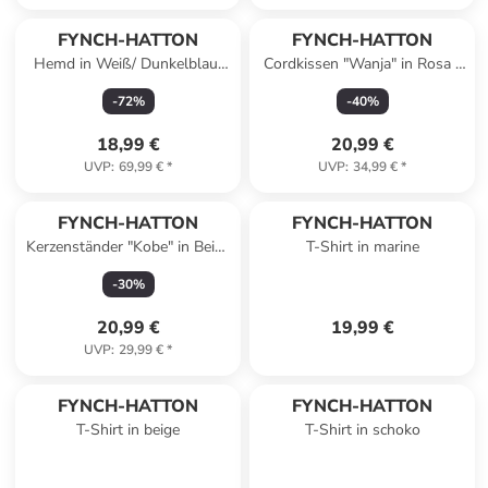
FYNCH-HATTON
FYNCH-HATTON
Hemd in Weiß/ Dunkelblau/
Cordkissen "Wanja" in Rosa -
Gelb
(L)50 x (B)50 cm
-
72
%
-
40
%
18,99 €
20,99 €
UVP
:
69,99 €
*
UVP
:
34,99 €
*
FYNCH-HATTON
FYNCH-HATTON
Kerzenständer "Kobe" in Beige
T-Shirt in marine
- (H)20 x Ø 10,5 cm
-
30
%
20,99 €
19,99 €
UVP
:
29,99 €
*
FYNCH-HATTON
FYNCH-HATTON
T-Shirt in beige
T-Shirt in schoko