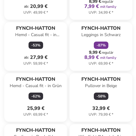
8,99 €
regulär
20,99 €
7,99 €
ab
:
mit family
UVP
:
49,99 €
*
UVP
:
34,99 €
*
family
rabatt
FYNCH-HATTON
FYNCH-HATTON
Hemd - Casual fit - in
Leggings in Schwarz
Dunkelblau/ Grau
-
53
%
-
87
%
9,99 €
regulär
27,99 €
8,99 €
ab
:
mit family
UVP
:
59,99 €
*
UVP
:
69,99 €
*
FYNCH-HATTON
FYNCH-HATTON
Hemd - Casual fit - in Grün
Pullover in Beige
-
62
%
-
58
%
25,99 €
32,99 €
UVP
:
69,99 €
*
UVP
:
79,99 €
*
family
rabatt
FYNCH-HATTON
FYNCH-HATTON