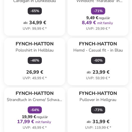
Cardigan in Dunkelblau
Windlicht "Marataba" in
Schwarz - (H)20x Ø 18 cm
-
65
%
-
71
%
9,49 €
regulär
34,99 €
8,49 €
ab
:
mit family
UVP
:
99,99 €
*
UVP
:
29,99 €
*
FYNCH-HATTON
FYNCH-HATTON
Poloshirt in Hellblau
Hemd - Casual fit - in Blau
-
46
%
-
60
%
26,99 €
23,99 €
ab
:
UVP
:
49,99 €
*
UVP
:
59,99 €
*
family
rabatt
FYNCH-HATTON
FYNCH-HATTON
Strandtuch in Creme/ Schwarz
Pullover in Hellgrau
- (L)200 x (B)100 cm
-
64
%
-
73
%
19,99 €
regulär
17,99 €
31,99 €
ab
:
mit family
UVP
:
49,99 €
*
UVP
:
119,99 €
*