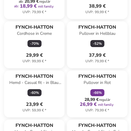
20,99 €
ab
:
regulär
18,99 €
38,99 €
ab
:
mit family
UVP
:
79,99 €
*
UVP
:
99,99 €
*
FYNCH-HATTON
FYNCH-HATTON
Cordhose in Creme
Pullover in Hellblau
-
70
%
-
52
%
29,99 €
37,99 €
UVP
:
99,99 €
*
UVP
:
79,99 €
*
family
rabatt
FYNCH-HATTON
FYNCH-HATTON
Hemd - Casual fit - in Blau/
Pullover in Rot
Orange
-
60
%
-
66
%
28,99 €
regulär
23,99 €
26,99 €
mit family
UVP
:
59,99 €
*
UVP
:
79,99 €
*
FYNCH-HATTON
FYNCH-HATTON