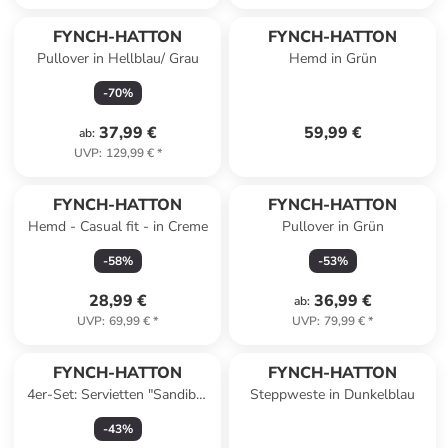
FYNCH-HATTON
FYNCH-HATTON
Pullover in Hellblau/ Grau
Hemd in Grün
-
70
%
37,99 €
59,99 €
ab
:
UVP
:
129,99 €
*
FYNCH-HATTON
FYNCH-HATTON
Hemd - Casual fit - in Creme
Pullover in Grün
-
58
%
-
53
%
28,99 €
36,99 €
ab
:
UVP
:
69,99 €
*
UVP
:
79,99 €
*
FYNCH-HATTON
FYNCH-HATTON
4er-Set: Servietten "Sandibe"
Steppweste in Dunkelblau
in Blau - (L)50 x (B)50 cm
-
43
%