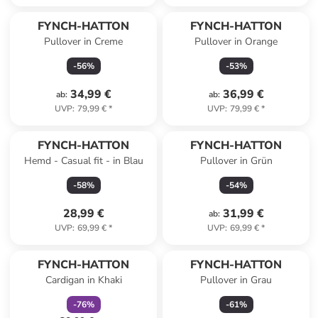
FYNCH-HATTON
FYNCH-HATTON
Pullover in Creme
Pullover in Orange
-
56
%
-
53
%
34,99 €
36,99 €
ab
:
ab
:
UVP
:
79,99 €
*
UVP
:
79,99 €
*
FYNCH-HATTON
FYNCH-HATTON
Hemd - Casual fit - in Blau
Pullover in Grün
-
58
%
-
54
%
28,99 €
31,99 €
ab
:
UVP
:
69,99 €
*
UVP
:
69,99 €
*
family
rabatt
FYNCH-HATTON
FYNCH-HATTON
Cardigan in Khaki
Pullover in Grau
-
76
%
-
61
%