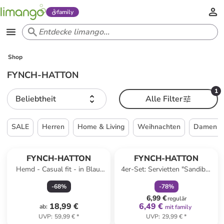
family
Shop
FYNCH-HATTON
1
Beliebtheit
Alle Filter
SALE
Herren
Home & Living
Weihnachten
Damen
family
rabatt
FYNCH-HATTON
FYNCH-HATTON
Hemd - Casual fit - in Blau/
4er-Set: Servietten "Sandibe"
Hellblau
in Beige - (L)50 x (B)50 cm
-
68
%
-
78
%
6,99 €
regulär
18,99 €
6,49 €
ab
:
mit family
UVP
:
59,99 €
*
UVP
:
29,99 €
*