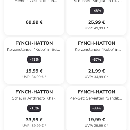
Hemd - Casual fit - in
Schüssel "Singita" in Lila/
Dunkelblau/ Gelb/ Weiß
Hellbraun - Ø 30 cm
-
48
%
69,99 €
25,99 €
UVP
:
49,99 €
*
FYNCH-HATTON
FYNCH-HATTON
Kerzenständer "Kobe" in Beige
Kerzenständer "Kobe" in
- (H)36 x Ø 11,5 cm
Schwarz - (H)36 x Ø 11,5 cm
-
42
%
-
37
%
19,99 €
21,99 €
UVP
:
34,99 €
*
UVP
:
34,99 €
*
FYNCH-HATTON
FYNCH-HATTON
Schal in Anthrazit/ Khaki
4er-Set: Servietten "Sandibe"
in Bunt - (L)50 x (B)50 cm
-
15
%
-
33
%
33,99 €
19,99 €
UVP
:
39,99 €
*
UVP
:
29,99 €
*