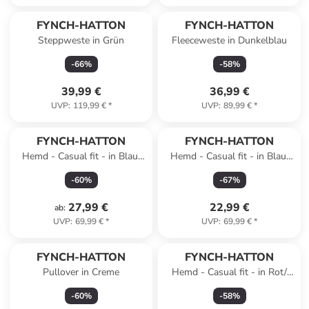
FYNCH-HATTON
FYNCH-HATTON
Steppweste in Grün
Fleeceweste in Dunkelblau
-
66
%
-
58
%
39,99 €
36,99 €
UVP
:
119,99 €
*
UVP
:
89,99 €
*
FYNCH-HATTON
FYNCH-HATTON
Hemd - Casual fit - in Blau/
Hemd - Casual fit - in Blau/
Weiß
Hellblau
-
60
%
-
67
%
27,99 €
22,99 €
ab
:
UVP
:
69,99 €
*
UVP
:
69,99 €
*
FYNCH-HATTON
FYNCH-HATTON
Pullover in Creme
Hemd - Casual fit - in Rot/
Blau
-
60
%
-
58
%