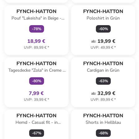
family
exklusiv
FYNCH-HATTON
FYNCH-HATTON
Pouf "Lakeisha" in Beige -
Poloshirt in Grün
(B)45 x (H)45 cm
-
78
%
-
60
%
18,99 €
19,99 €
ab
:
UVP
:
89,99 €
*
UVP
:
49,99 €
*
family
exklusiv
FYNCH-HATTON
FYNCH-HATTON
Tagesdecke "Zola" in Creme -
Cardigan in Grün
(L)130 x (B)80 cm
-
80
%
-
63
%
7,99 €
32,99 €
ab
:
UVP
:
39,99 €
*
UVP
:
89,99 €
*
FYNCH-HATTON
FYNCH-HATTON
Hemd - Casual fit - in
Shorts in Hellblau
Hellblau
-
67
%
-
68
%